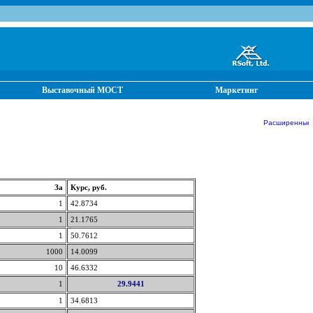
Выставочный МОСТ
Маркетинг
Расширенные о
За
Курс, руб.
1
42.8734
1
21.1765
1
50.7612
1000
14.0099
10
46.6332
1
29.9441
1
34.6813