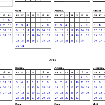
Март
Февраль
Январь
т
сб
вс
пн
вт
ср
чт
пт
сб
вс
пн
вт
ср
чт
пт
сб
вс
пн
вт
4
5
1
1
0
11
12
2
3
4
5
6
7
8
2
3
4
5
6
7
8
5
6
7
18
19
9
10
11
12
13
14
15
9
10
11
12
13
14
15
12
13
4
25
26
16
17
18
19
20
21
22
16
17
18
19
20
21
22
19
20
23
24
25
26
27
28
29
23
24
25
26
27
28
26
27
30
31
2003
Ноябрь
Октябрь
Сентябрь
т
сб
вс
пн
вт
ср
чт
пт
сб
вс
пн
вт
ср
чт
пт
сб
вс
пн
вт
6
7
1
2
1
2
3
4
5
1
2
2
13
14
3
4
5
6
7
8
9
6
7
8
9
10
11
12
8
9
9
20
21
10
11
12
13
14
15
16
13
14
15
16
17
18
19
15
16
6
27
28
17
18
19
20
21
22
23
20
21
22
23
24
25
26
22
23
24
25
26
27
28
29
30
27
28
29
30
31
29
30
Июль
Июнь
Май