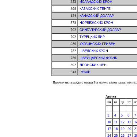
352
ИСЛАНДСКИХ КРОН
398
КАЗАХСКИХ ТЕНГЕ
124
КАНАДСКИЙ ДОЛЛАР
578
НОРВЕЖСКИХ КРОН
702
СИНГАПУРСКИЙ ДОЛЛАР
792
ТУРЕЦКИХ ЛИР
980
УКРАИНСКИХ ГРИВЕН
752
ШВЕДСКИХ КРОН
756
ШВЕЙЦАРСКИЙ ФРАНК
392
ЯПОНСКИХ ИЕН
643
РУБЛЬ
Первого числа каждого месяца Вы можете видеть курсы местных
Август
пн
вт
ср
чт
п
3
4
5
6
7
10
11
12
13
1
17
18
19
20
2
24
25
26
27
2