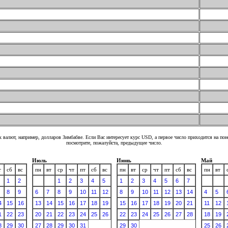
 валют, например, долларов Зимбабве. Если Вас интересует курс USD, а первое число приходится на по
посмотрите, пожалуйста, предыдущее число.
Июль
Июнь
Май
т
сб
вс
пн
вт
ср
чт
пт
сб
вс
пн
вт
ср
чт
пт
сб
вс
пн
вт
1
2
1
2
3
4
5
1
2
3
4
5
6
7
8
9
6
7
8
9
10
11
12
8
9
10
11
12
13
14
4
5
4
15
16
13
14
15
16
17
18
19
15
16
17
18
19
20
21
11
12
1
22
23
20
21
22
23
24
25
26
22
23
24
25
26
27
28
18
19
8
29
30
27
28
29
30
31
29
30
25
26