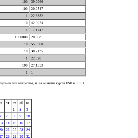
100
39.0966
100
20.2547
1
22.6352
10
42.0924
1
17.1747
1000000
20.308
10
55.5508
10
38.2135
1
22.328
100
27.1553
1
1
недельник или воскресенье, и Вы не видите курсов USD и EURO,
ср
чт
пт
сб
вс
1
2
3
6
7
8
9
10
13
14
15
16
17
20
21
22
23
24
27
28
29
30
31