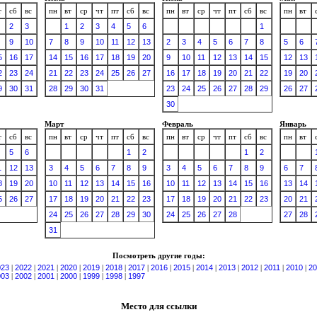
т
сб
вс
пн
вт
ср
чт
пт
сб
вс
пн
вт
ср
чт
пт
сб
вс
пн
вт
2
3
1
2
3
4
5
6
1
9
10
7
8
9
10
11
12
13
2
3
4
5
6
7
8
5
6
5
16
17
14
15
16
17
18
19
20
9
10
11
12
13
14
15
12
13
2
23
24
21
22
23
24
25
26
27
16
17
18
19
20
21
22
19
20
9
30
31
28
29
30
31
23
24
25
26
27
28
29
26
27
30
Март
Февраль
Январь
т
сб
вс
пн
вт
ср
чт
пт
сб
вс
пн
вт
ср
чт
пт
сб
вс
пн
вт
5
6
1
2
1
2
1
12
13
3
4
5
6
7
8
9
3
4
5
6
7
8
9
6
7
8
19
20
10
11
12
13
14
15
16
10
11
12
13
14
15
16
13
14
5
26
27
17
18
19
20
21
22
23
17
18
19
20
21
22
23
20
21
24
25
26
27
28
29
30
24
25
26
27
28
27
28
31
Посмотреть другие годы:
023
|
2022
|
2021
|
2020
|
2019
|
2018
|
2017
|
2016
|
2015
|
2014
|
2013
|
2012
|
2011
|
2010
|
20
003
|
2002
|
2001
|
2000
|
1999
|
1998
|
1997
Место для ссылки