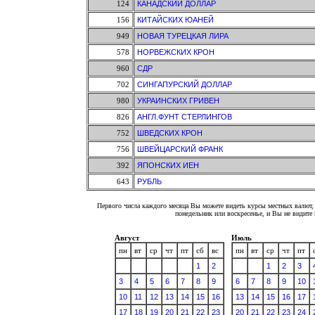
124
КАНАДСКИЙ ДОЛЛАР
156
КИТАЙСКИХ ЮАНЕЙ
949
НОВАЯ ТУРЕЦКАЯ ЛИРА
578
НОРВЕЖСКИХ КРОН
960
СДР
702
СИНГАПУРСКИЙ ДОЛЛАР
980
УКРАИНСКИХ ГРИВЕН
826
АНГЛ.ФУНТ СТЕРЛИНГОВ
752
ШВЕДСКИХ КРОН
756
ШВЕЙЦАРСКИЙ ФРАНК
392
ЯПОНСКИХ ИЕН
643
РУБЛЬ
Первого числа каждого месяца Вы можете видеть курсы местных валют, 
понедельник или воскресенье, и Вы не видит
Август
Июль
пн
вт
ср
чт
пт
сб
вс
пн
вт
ср
чт
пт
1
2
1
2
3
3
4
5
6
7
8
9
6
7
8
9
10
10
11
12
13
14
15
16
13
14
15
16
17
17
18
19
20
21
22
23
20
21
22
23
24