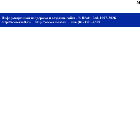
М
Информационная поддержка и создание сайта - © RSoft, Ltd. 1997-2026
http://www.rsoft.ru
http://www.vmost.ru
тел. (812)309-4809