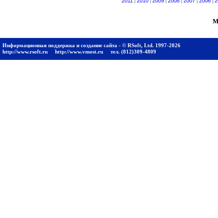
2011
|
2010
|
2009
|
2008
|
2007
|
2006
|
2
М
Информационная поддержка и создание сайта - © RSoft, Ltd. 1997-2026
http://www.rsoft.ru
http://www.vmost.ru
тел. (812)309-4809