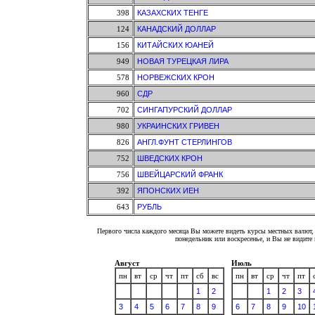
398
КАЗАХСКИХ ТЕНГЕ
124
КАНАДСКИЙ ДОЛЛАР
156
КИТАЙСКИХ ЮАНЕЙ
949
НОВАЯ ТУРЕЦКАЯ ЛИРА
578
НОРВЕЖСКИХ КРОН
960
СДР
702
СИНГАПУРСКИЙ ДОЛЛАР
980
УКРАИНСКИХ ГРИВЕН
826
АНГЛ.ФУНТ СТЕРЛИНГОВ
752
ШВЕДСКИХ КРОН
756
ШВЕЙЦАРСКИЙ ФРАНК
392
ЯПОНСКИХ ИЕН
643
РУБЛЬ
Первого числа каждого месяца Вы можете видеть курсы местных валют, 
понедельник или воскресенье, и Вы не видит
Август
Июль
пн
вт
ср
чт
пт
сб
вс
пн
вт
ср
чт
пт
1
2
1
2
3
3
4
5
6
7
8
9
6
7
8
9
10