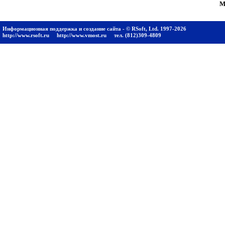
М
Информационная поддержка и создание сайта - © RSoft, Ltd. 1997-2026
http://www.rsoft.ru
http://www.vmost.ru
тел. (812)309-4809