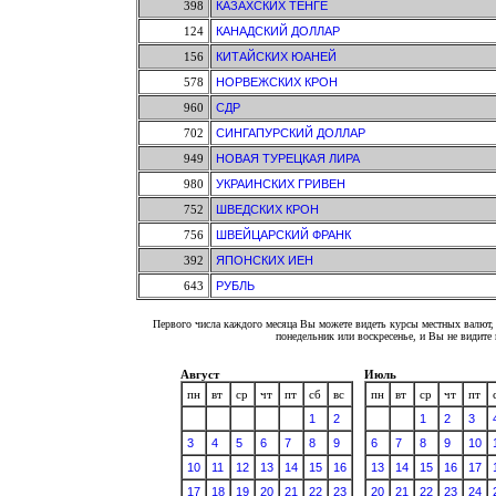
398
КАЗАХСКИХ ТЕНГЕ
124
КАНАДСКИЙ ДОЛЛАР
156
КИТАЙСКИХ ЮАНЕЙ
578
НОРВЕЖСКИХ КРОН
960
СДР
702
СИНГАПУРСКИЙ ДОЛЛАР
949
НОВАЯ ТУРЕЦКАЯ ЛИРА
980
УКРАИНСКИХ ГРИВЕН
752
ШВЕДСКИХ КРОН
756
ШВЕЙЦАРСКИЙ ФРАНК
392
ЯПОНСКИХ ИЕН
643
РУБЛЬ
Первого числа каждого месяца Вы можете видеть курсы местных валют, 
понедельник или воскресенье, и Вы не видит
Август
Июль
пн
вт
ср
чт
пт
сб
вс
пн
вт
ср
чт
пт
1
2
1
2
3
3
4
5
6
7
8
9
6
7
8
9
10
10
11
12
13
14
15
16
13
14
15
16
17
17
18
19
20
21
22
23
20
21
22
23
24