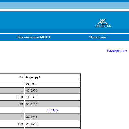
Выставочный МОСТ
Маркетинг
Расширенные от
За
Курс, руб.
1
26,0975
1
47,8978
1000
10,9336
10
59,3198
1
30,1985
1
44,1291
100
24,1598