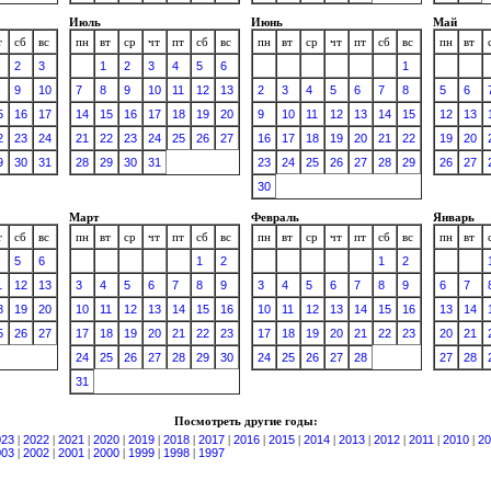
Июль
Июнь
Май
т
сб
вс
пн
вт
ср
чт
пт
сб
вс
пн
вт
ср
чт
пт
сб
вс
пн
вт
2
3
1
2
3
4
5
6
1
9
10
7
8
9
10
11
12
13
2
3
4
5
6
7
8
5
6
5
16
17
14
15
16
17
18
19
20
9
10
11
12
13
14
15
12
13
2
23
24
21
22
23
24
25
26
27
16
17
18
19
20
21
22
19
20
9
30
31
28
29
30
31
23
24
25
26
27
28
29
26
27
30
Март
Февраль
Январь
т
сб
вс
пн
вт
ср
чт
пт
сб
вс
пн
вт
ср
чт
пт
сб
вс
пн
вт
5
6
1
2
1
2
1
12
13
3
4
5
6
7
8
9
3
4
5
6
7
8
9
6
7
8
19
20
10
11
12
13
14
15
16
10
11
12
13
14
15
16
13
14
5
26
27
17
18
19
20
21
22
23
17
18
19
20
21
22
23
20
21
24
25
26
27
28
29
30
24
25
26
27
28
27
28
31
Посмотреть другие годы:
023
|
2022
|
2021
|
2020
|
2019
|
2018
|
2017
|
2016
|
2015
|
2014
|
2013
|
2012
|
2011
|
2010
|
20
003
|
2002
|
2001
|
2000
|
1999
|
1998
|
1997