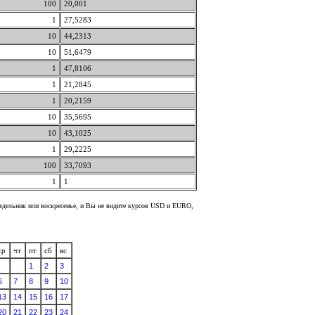
100
20,001
1
27,5283
10
44,2313
10
51,6479
1
47,8106
1
21,2845
1
20,2159
10
35,5695
10
43,1025
1
29,2225
100
33,7093
1
1
недельник или воскресенье, и Вы не видите курсов USD и EURO,
ср
чт
пт
сб
вс
1
2
3
6
7
8
9
10
13
14
15
16
17
20
21
22
23
24