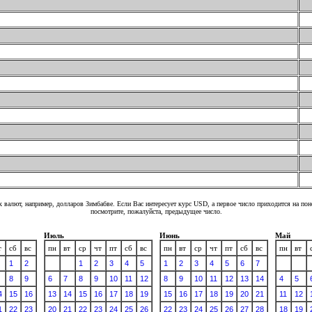
 валют, например, долларов Зимбабве. Если Вас интересует курс USD, а первое число приходится на по
посмотрите, пожалуйста, предыдущее число.
Июль
Июнь
Май
т
сб
вс
пн
вт
ср
чт
пт
сб
вс
пн
вт
ср
чт
пт
сб
вс
пн
вт
1
2
1
2
3
4
5
1
2
3
4
5
6
7
8
9
6
7
8
9
10
11
12
8
9
10
11
12
13
14
4
5
4
15
16
13
14
15
16
17
18
19
15
16
17
18
19
20
21
11
12
1
22
23
20
21
22
23
24
25
26
22
23
24
25
26
27
28
18
19