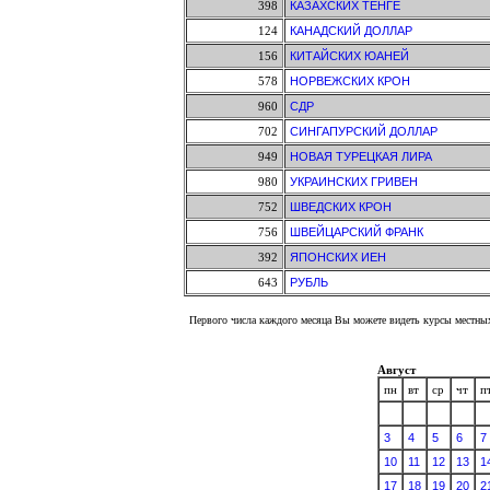
398
КАЗАХСКИХ ТЕНГЕ
124
КАНАДСКИЙ ДОЛЛАР
156
КИТАЙСКИХ ЮАНЕЙ
578
НОРВЕЖСКИХ КРОН
960
СДР
702
СИНГАПУРСКИЙ ДОЛЛАР
949
НОВАЯ ТУРЕЦКАЯ ЛИРА
980
УКРАИНСКИХ ГРИВЕН
752
ШВЕДСКИХ КРОН
756
ШВЕЙЦАРСКИЙ ФРАНК
392
ЯПОНСКИХ ИЕН
643
РУБЛЬ
Первого числа каждого месяца Вы можете видеть курсы местных
Август
пн
вт
ср
чт
п
3
4
5
6
7
10
11
12
13
1
17
18
19
20
2