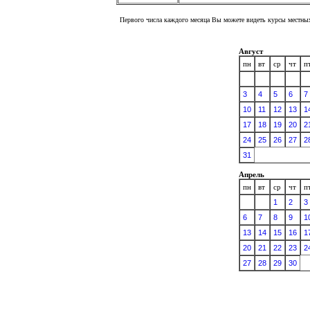
Первого числа каждого месяца Вы можете видеть курсы местных
Август
пн
вт
ср
чт
п
3
4
5
6
7
10
11
12
13
1
17
18
19
20
2
24
25
26
27
2
31
Апрель
пн
вт
ср
чт
п
1
2
3
6
7
8
9
1
13
14
15
16
1
20
21
22
23
2
27
28
29
30