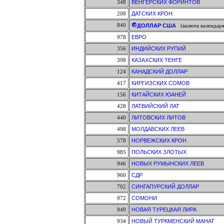
348
ВЕНГЕРСКИХ ФОРИНТОВ
208
ДАТСКИХ КРОН
840
ДОЛЛАР США
(валюта календаря
978
ЕВРО
356
ИНДИЙСКИХ РУПИЙ
398
КАЗАХСКИХ ТЕНГЕ
124
КАНАДСКИЙ ДОЛЛАР
417
КИРГИЗСКИХ СОМОВ
156
КИТАЙСКИХ ЮАНЕЙ
428
ЛАТВИЙСКИЙ ЛАТ
440
ЛИТОВСКИХ ЛИТОВ
498
МОЛДАВСКИХ ЛЕЕВ
578
НОРВЕЖСКИХ КРОН
985
ПОЛЬСКИХ ЗЛОТЫХ
946
НОВЫХ РУМЫНСКИХ ЛЕЕВ
960
СДР
702
СИНГАПУРСКИЙ ДОЛЛАР
972
СОМОНИ
949
НОВАЯ ТУРЕЦКАЯ ЛИРА
934
НОВЫЙ ТУРКМЕНСКИЙ МАНАТ