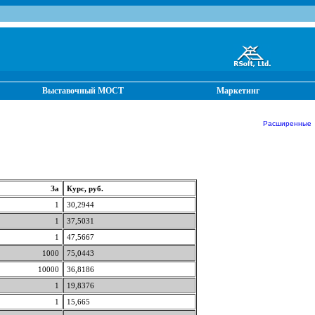
Выставочный МОСТ
Маркетинг
Расширенные от
За
Курс, руб.
1
30,2944
1
37,5031
1
47,5667
1000
75,0443
10000
36,8186
1
19,8376
1
15,665