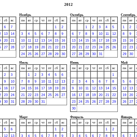
2012
Ноябрь
Октябрь
Сентябрь
т
сб
вс
пн
вт
ср
чт
пт
сб
вс
пн
вт
ср
чт
пт
сб
вс
пн
вт
6
7
1
2
1
2
3
4
5
1
2
2
13
14
3
4
5
6
7
8
9
6
7
8
9
10
11
12
8
9
9
20
21
10
11
12
13
14
15
16
13
14
15
16
17
18
19
15
16
6
27
28
17
18
19
20
21
22
23
20
21
22
23
24
25
26
22
23
24
25
26
27
28
29
30
27
28
29
30
31
29
30
Июль
Июнь
Май
т
сб
вс
пн
вт
ср
чт
пт
сб
вс
пн
вт
ср
чт
пт
сб
вс
пн
вт
2
3
1
2
3
4
5
6
1
9
10
7
8
9
10
11
12
13
2
3
4
5
6
7
8
5
6
5
16
17
14
15
16
17
18
19
20
9
10
11
12
13
14
15
12
13
2
23
24
21
22
23
24
25
26
27
16
17
18
19
20
21
22
19
20
9
30
31
28
29
30
31
23
24
25
26
27
28
29
26
27
30
Март
Февраль
Январь
т
сб
вс
пн
вт
ср
чт
пт
сб
вс
пн
вт
ср
чт
пт
сб
вс
пн
вт
5
6
1
2
1
2
1
12
13
3
4
5
6
7
8
9
3
4
5
6
7
8
9
6
7