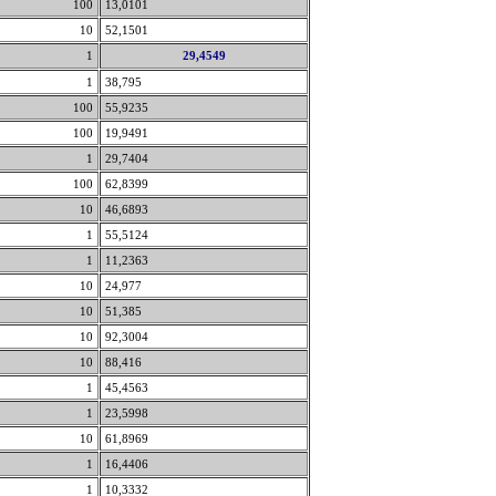
100
13,0101
10
52,1501
1
29,4549
1
38,795
100
55,9235
100
19,9491
1
29,7404
100
62,8399
10
46,6893
1
55,5124
1
11,2363
10
24,977
10
51,385
10
92,3004
10
88,416
1
45,4563
1
23,5998
10
61,8969
1
16,4406
1
10,3332