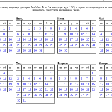
 валют, например, долларов Зимбабве. Если Вас интересует курс USD, а первое число приходится на по
посмотрите, пожалуйста, предыдущее число.
Июль
Июнь
Май
т
сб
вс
пн
вт
ср
чт
пт
сб
вс
пн
вт
ср
чт
пт
сб
вс
пн
вт
1
2
1
2
3
4
5
1
2
3
4
5
6
7
8
9
6
7
8
9
10
11
12
8
9
10
11
12
13
14
4
5
4
15
16
13
14
15
16
17
18
19
15
16
17
18
19
20
21
11
12
1
22
23
20
21
22
23
24
25
26
22
23
24
25
26
27
28
18
19
8
29
30
27
28
29
30
31
29
30
25
26
Март
Февраль
Январь
т
сб
вс
пн
вт
ср
чт
пт
сб
вс
пн
вт
ср
чт
пт
сб
вс
пн
вт
4
5
1
1
0
11
12
2
3
4
5
6
7
8
2
3
4
5
6
7
8
5
6
7
18
19
9
10
11
12
13
14
15
9
10
11
12
13
14
15
12
13
4
25
26
16
17
18
19
20
21
22
16
17
18
19
20
21
22
19
20
23
24
25
26
27
28
29
23
24
25
26
27
28
26
27
30
31