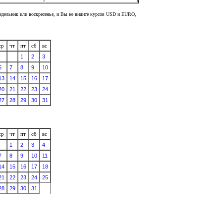
недельник или воскресенье, и Вы не видите курсов USD и EURO,
ср
чт
пт
сб
вс
1
2
3
6
7
8
9
10
13
14
15
16
17
20
21
22
23
24
27
28
29
30
31
ср
чт
пт
сб
вс
1
2
3
4
7
8
9
10
11
14
15
16
17
18
21
22
23
24
25
28
29
30
31