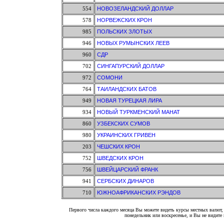
554
НОВОЗЕЛАНДСКИЙ ДОЛЛАР
578
НОРВЕЖСКИХ КРОН
985
ПОЛЬСКИХ ЗЛОТЫХ
946
НОВЫХ РУМЫНСКИХ ЛЕЕВ
960
СДР
702
СИНГАПУРСКИЙ ДОЛЛАР
972
СОМОНИ
764
ТАИЛАНДСКИХ БАТОВ
949
НОВАЯ ТУРЕЦКАЯ ЛИРА
934
НОВЫЙ ТУРКМЕНСКИЙ МАНАТ
860
УЗБЕКСКИХ СУМОВ
980
УКРАИНСКИХ ГРИВЕН
203
ЧЕШСКИХ КРОН
752
ШВЕДСКИХ КРОН
756
ШВЕЙЦАРСКИЙ ФРАНК
941
СЕРБСКИХ ДИНАРОВ
710
ЮЖНОАФРИКАНСКИХ РЭНДОВ
Первого числа каждого месяца Вы можете видеть курсы местных валют, 
понедельник или воскресенье, и Вы не видит