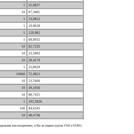
1
55,9837
10
87,3681
1
23,0822
1
19,9628
1
120,962
1
68,0932
10
82,7235
10
25,5803
10
28,4176
1
25,8929
10000
72,4821
10
23,7606
10
39,1656
10
88,7421
1
103,3826
100
84,6345
10
48,4736
недельник или воскресенье, и Вы не видите курсов USD и EURO,