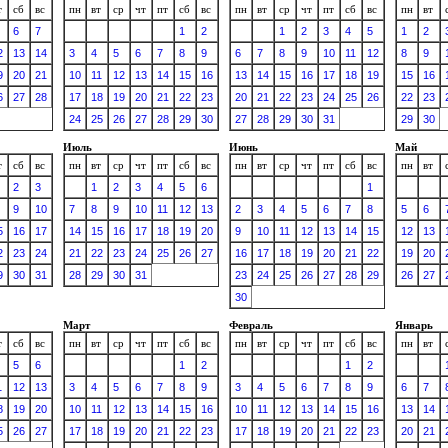
т
сб
вс
пн
вт
ср
чт
пт
сб
вс
пн
вт
ср
чт
пт
сб
вс
пн
вт
6
7
1
2
1
2
3
4
5
1
2
2
13
14
3
4
5
6
7
8
9
6
7
8
9
10
11
12
8
9
9
20
21
10
11
12
13
14
15
16
13
14
15
16
17
18
19
15
16
6
27
28
17
18
19
20
21
22
23
20
21
22
23
24
25
26
22
23
24
25
26
27
28
29
30
27
28
29
30
31
29
30
Июль
Июнь
Май
т
сб
вс
пн
вт
ср
чт
пт
сб
вс
пн
вт
ср
чт
пт
сб
вс
пн
вт
2
3
1
2
3
4
5
6
1
9
10
7
8
9
10
11
12
13
2
3
4
5
6
7
8
5
6
5
16
17
14
15
16
17
18
19
20
9
10
11
12
13
14
15
12
13
2
23
24
21
22
23
24
25
26
27
16
17
18
19
20
21
22
19
20
9
30
31
28
29
30
31
23
24
25
26
27
28
29
26
27
30
Март
Февраль
Январь
т
сб
вс
пн
вт
ср
чт
пт
сб
вс
пн
вт
ср
чт
пт
сб
вс
пн
вт
5
6
1
2
1
2
1
12
13
3
4
5
6
7
8
9
3
4
5
6
7
8
9
6
7
8
19
20
10
11
12
13
14
15
16
10
11
12
13
14
15
16
13
14
5
26
27
17
18
19
20
21
22
23
17
18
19
20
21
22
23
20
21