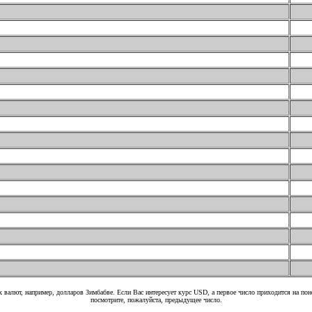
 валют, например, долларов Зимбабве. Если Вас интересует курс USD, а первое число приходится на по
посмотрите, пожалуйста, предыдущее число.