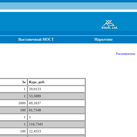
Выставочный МОСТ
Маркетинг
Расширенные о
За
Курс, руб.
1
59,9123
1
53,3089
1000
69,1637
100
61,7548
1
1
1
116,7343
100
22,4553