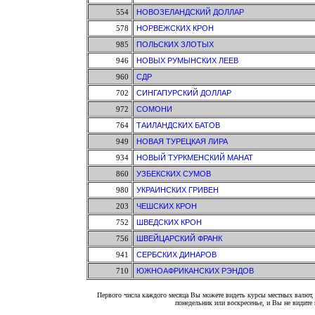
554
НОВОЗЕЛАНДСКИЙ ДОЛЛАР
578
НОРВЕЖСКИХ КРОН
985
ПОЛЬСКИХ ЗЛОТЫХ
946
НОВЫХ РУМЫНСКИХ ЛЕЕВ
960
СДР
702
СИНГАПУРСКИЙ ДОЛЛАР
972
СОМОНИ
764
ТАИЛАНДСКИХ БАТОВ
949
НОВАЯ ТУРЕЦКАЯ ЛИРА
934
НОВЫЙ ТУРКМЕНСКИЙ МАНАТ
860
УЗБЕКСКИХ СУМОВ
980
УКРАИНСКИХ ГРИВЕН
203
ЧЕШСКИХ КРОН
752
ШВЕДСКИХ КРОН
756
ШВЕЙЦАРСКИЙ ФРАНК
941
СЕРБСКИХ ДИНАРОВ
710
ЮЖНОАФРИКАНСКИХ РЭНДОВ
Первого числа каждого месяца Вы можете видеть курсы местных валют, 
понедельник или воскресенье, и Вы не видит