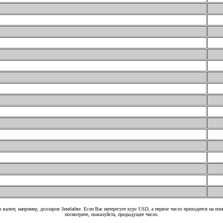
 валют, например, долларов Зимбабве. Если Вас интересует курс USD, а первое число приходится на по
посмотрите, пожалуйста, предыдущее число.