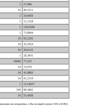
1
57,966
10
89,5311
1
24,6603
1
21,1528
1
130,9506
1
73,9844
10
91,2291
10
29,2954
10
28,6122
1
28,3931
10000
77,413
10
23,978
10
41,8883
10
91,2519
1
112,9657
100
89,5862
10
55,4956
недельник или воскресенье, и Вы не видите курсов USD и EURO,