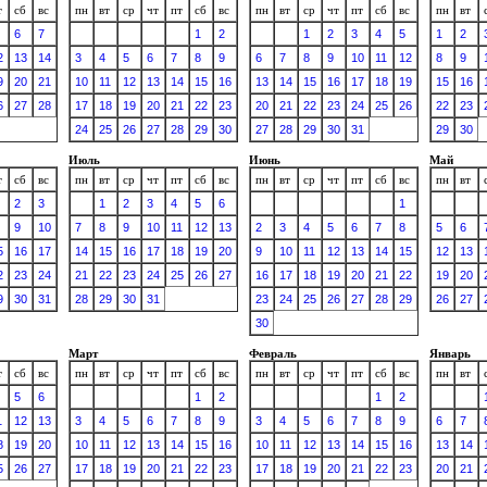
т
сб
вс
пн
вт
ср
чт
пт
сб
вс
пн
вт
ср
чт
пт
сб
вс
пн
вт
6
7
1
2
1
2
3
4
5
1
2
2
13
14
3
4
5
6
7
8
9
6
7
8
9
10
11
12
8
9
9
20
21
10
11
12
13
14
15
16
13
14
15
16
17
18
19
15
16
6
27
28
17
18
19
20
21
22
23
20
21
22
23
24
25
26
22
23
24
25
26
27
28
29
30
27
28
29
30
31
29
30
Июль
Июнь
Май
т
сб
вс
пн
вт
ср
чт
пт
сб
вс
пн
вт
ср
чт
пт
сб
вс
пн
вт
2
3
1
2
3
4
5
6
1
9
10
7
8
9
10
11
12
13
2
3
4
5
6
7
8
5
6
5
16
17
14
15
16
17
18
19
20
9
10
11
12
13
14
15
12
13
2
23
24
21
22
23
24
25
26
27
16
17
18
19
20
21
22
19
20
9
30
31
28
29
30
31
23
24
25
26
27
28
29
26
27
30
Март
Февраль
Январь
т
сб
вс
пн
вт
ср
чт
пт
сб
вс
пн
вт
ср
чт
пт
сб
вс
пн
вт
5
6
1
2
1
2
1
12
13
3
4
5
6
7
8
9
3
4
5
6
7
8
9
6
7
8
19
20
10
11
12
13
14
15
16
10
11
12
13
14
15
16
13
14
5
26
27
17
18
19
20
21
22
23
17
18
19
20
21
22
23
20
21