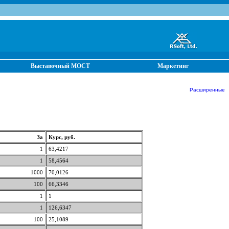
Выставочный МОСТ
Маркетинг
Расширенные от
За
Курс, руб.
1
63,4217
1
58,4564
1000
70,0126
100
66,3346
1
1
1
126,6347
100
25,1089