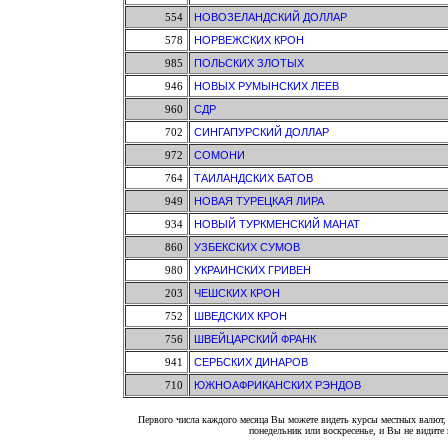
554
НОВОЗЕЛАНДСКИЙ ДОЛЛАР
578
НОРВЕЖСКИХ КРОН
985
ПОЛЬСКИХ ЗЛОТЫХ
946
НОВЫХ РУМЫНСКИХ ЛЕЕВ
960
СДР
702
СИНГАПУРСКИЙ ДОЛЛАР
972
СОМОНИ
764
ТАИЛАНДСКИХ БАТОВ
949
НОВАЯ ТУРЕЦКАЯ ЛИРА
934
НОВЫЙ ТУРКМЕНСКИЙ МАНАТ
860
УЗБЕКСКИХ СУМОВ
980
УКРАИНСКИХ ГРИВЕН
203
ЧЕШСКИХ КРОН
752
ШВЕДСКИХ КРОН
756
ШВЕЙЦАРСКИЙ ФРАНК
941
СЕРБСКИХ ДИНАРОВ
710
ЮЖНОАФРИКАНСКИХ РЭНДОВ
Первого числа каждого месяца Вы можете видеть курсы местных валют, 
понедельник или воскресенье, и Вы не видит