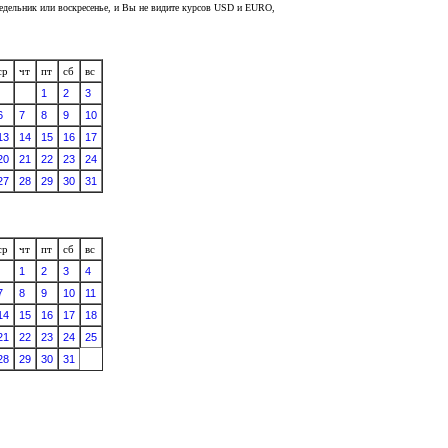
недельник или воскресенье, и Вы не видите курсов USD и EURO,
ср
чт
пт
сб
вс
1
2
3
6
7
8
9
10
13
14
15
16
17
20
21
22
23
24
27
28
29
30
31
ср
чт
пт
сб
вс
1
2
3
4
7
8
9
10
11
14
15
16
17
18
21
22
23
24
25
28
29
30
31