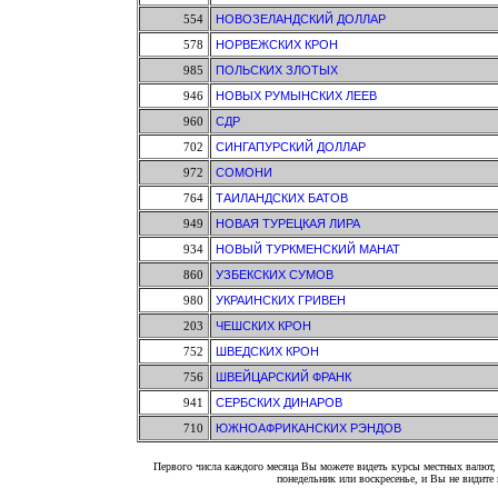
554
НОВОЗЕЛАНДСКИЙ ДОЛЛАР
578
НОРВЕЖСКИХ КРОН
985
ПОЛЬСКИХ ЗЛОТЫХ
946
НОВЫХ РУМЫНСКИХ ЛЕЕВ
960
СДР
702
СИНГАПУРСКИЙ ДОЛЛАР
972
СОМОНИ
764
ТАИЛАНДСКИХ БАТОВ
949
НОВАЯ ТУРЕЦКАЯ ЛИРА
934
НОВЫЙ ТУРКМЕНСКИЙ МАНАТ
860
УЗБЕКСКИХ СУМОВ
980
УКРАИНСКИХ ГРИВЕН
203
ЧЕШСКИХ КРОН
752
ШВЕДСКИХ КРОН
756
ШВЕЙЦАРСКИЙ ФРАНК
941
СЕРБСКИХ ДИНАРОВ
710
ЮЖНОАФРИКАНСКИХ РЭНДОВ
Первого числа каждого месяца Вы можете видеть курсы местных валют, 
понедельник или воскресенье, и Вы не видит