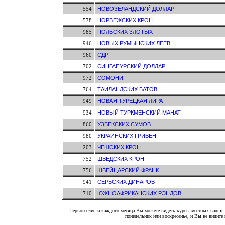
554
НОВОЗЕЛАНДСКИЙ ДОЛЛАР
578
НОРВЕЖСКИХ КРОН
985
ПОЛЬСКИХ ЗЛОТЫХ
946
НОВЫХ РУМЫНСКИХ ЛЕЕВ
960
СДР
702
СИНГАПУРСКИЙ ДОЛЛАР
972
СОМОНИ
764
ТАИЛАНДСКИХ БАТОВ
949
НОВАЯ ТУРЕЦКАЯ ЛИРА
934
НОВЫЙ ТУРКМЕНСКИЙ МАНАТ
860
УЗБЕКСКИХ СУМОВ
980
УКРАИНСКИХ ГРИВЕН
203
ЧЕШСКИХ КРОН
752
ШВЕДСКИХ КРОН
756
ШВЕЙЦАРСКИЙ ФРАНК
941
СЕРБСКИХ ДИНАРОВ
710
ЮЖНОАФРИКАНСКИХ РЭНДОВ
Первого числа каждого месяца Вы можете видеть курсы местных валют, 
понедельник или воскресенье, и Вы не видит