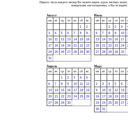
Первого числа каждого месяца Вы можете видеть курсы местных валют, 
понедельник или воскресенье, и Вы не видит
Август
Июль
пн
вт
ср
чт
пт
сб
вс
пн
вт
ср
чт
пт
1
2
1
2
3
3
4
5
6
7
8
9
6
7
8
9
10
10
11
12
13
14
15
16
13
14
15
16
17
17
18
19
20
21
22
23
20
21
22
23
24
24
25
26
27
28
29
30
27
28
29
30
31
31
Апрель
Март
пн
вт
ср
чт
пт
сб
вс
пн
вт
ср
чт
пт
1
2
3
4
5
6
7
8
9
10
11
12
2
3
4
5
6
13
14
15
16
17
18
19
9
10
11
12
13
20
21
22
23
24
25
26
16
17
18
19
20
27
28
29
30
23
24
25
26
27
30
31