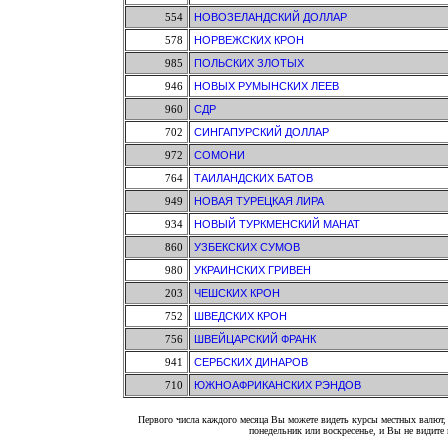
554
НОВОЗЕЛАНДСКИЙ ДОЛЛАР
578
НОРВЕЖСКИХ КРОН
985
ПОЛЬСКИХ ЗЛОТЫХ
946
НОВЫХ РУМЫНСКИХ ЛЕЕВ
960
СДР
702
СИНГАПУРСКИЙ ДОЛЛАР
972
СОМОНИ
764
ТАИЛАНДСКИХ БАТОВ
949
НОВАЯ ТУРЕЦКАЯ ЛИРА
934
НОВЫЙ ТУРКМЕНСКИЙ МАНАТ
860
УЗБЕКСКИХ СУМОВ
980
УКРАИНСКИХ ГРИВЕН
203
ЧЕШСКИХ КРОН
752
ШВЕДСКИХ КРОН
756
ШВЕЙЦАРСКИЙ ФРАНК
941
СЕРБСКИХ ДИНАРОВ
710
ЮЖНОАФРИКАНСКИХ РЭНДОВ
Первого числа каждого месяца Вы можете видеть курсы местных валют, 
понедельник или воскресенье, и Вы не видит