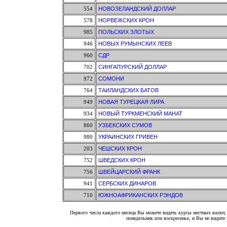
554
НОВОЗЕЛАНДСКИЙ ДОЛЛАР
578
НОРВЕЖСКИХ КРОН
985
ПОЛЬСКИХ ЗЛОТЫХ
946
НОВЫХ РУМЫНСКИХ ЛЕЕВ
960
СДР
702
СИНГАПУРСКИЙ ДОЛЛАР
972
СОМОНИ
764
ТАИЛАНДСКИХ БАТОВ
949
НОВАЯ ТУРЕЦКАЯ ЛИРА
934
НОВЫЙ ТУРКМЕНСКИЙ МАНАТ
860
УЗБЕКСКИХ СУМОВ
980
УКРАИНСКИХ ГРИВЕН
203
ЧЕШСКИХ КРОН
752
ШВЕДСКИХ КРОН
756
ШВЕЙЦАРСКИЙ ФРАНК
941
СЕРБСКИХ ДИНАРОВ
710
ЮЖНОАФРИКАНСКИХ РЭНДОВ
Первого числа каждого месяца Вы можете видеть курсы местных валют, 
понедельник или воскресенье, и Вы не видит