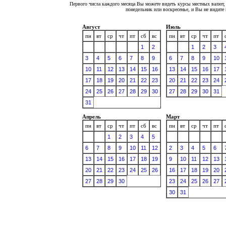
Первого числа каждого месяца Вы можете видеть курсы местных валют, 
понедельник или воскресенье, и Вы не видит
Август
Июль
пн
вт
ср
чт
пт
сб
вс
пн
вт
ср
чт
пт
1
2
1
2
3
3
4
5
6
7
8
9
6
7
8
9
10
10
11
12
13
14
15
16
13
14
15
16
17
17
18
19
20
21
22
23
20
21
22
23
24
24
25
26
27
28
29
30
27
28
29
30
31
31
Апрель
Март
пн
вт
ср
чт
пт
сб
вс
пн
вт
ср
чт
пт
1
2
3
4
5
6
7
8
9
10
11
12
2
3
4
5
6
13
14
15
16
17
18
19
9
10
11
12
13
20
21
22
23
24
25
26
16
17
18
19
20
27
28
29
30
23
24
25
26
27
30
31