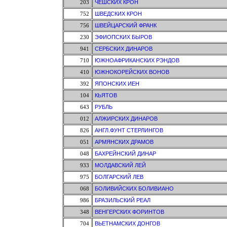
203
ЧЕШСКИХ КРОН
752
ШВЕДСКИХ КРОН
756
ШВЕЙЦАРСКИЙ ФРАНК
230
ЭФИОПСКИХ БЫРОВ
941
СЕРБСКИХ ДИНАРОВ
710
ЮЖНОАФРИКАНСКИХ РЭНДОВ
410
ЮЖНОКОРЕЙСКИХ ВОНОВ
392
ЯПОНСКИХ ИЕН
104
КЬЯТОВ
643
РУБЛЬ
012
АЛЖИРСКИХ ДИНАРОВ
826
АНГЛ.ФУНТ СТЕРЛИНГОВ
051
АРМЯНСКИХ ДРАМОВ
048
БАХРЕЙНСКИЙ ДИНАР
933
МОЛДАВСКИЙ ЛЕЙ
975
БОЛГАРСКИЙ ЛЕВ
068
БОЛИВИЙСКИХ БОЛИВИАНО
986
БРАЗИЛЬСКИЙ РЕАЛ
348
ВЕНГЕРСКИХ ФОРИНТОВ
704
ВЬЕТНАМСКИХ ДОНГОВ