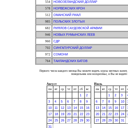
554
НОВОЗЕЛАНДСКИЙ ДОЛЛАР
578
НОРВЕЖСКИХ КРОН
512
ОМАНСКИЙ РИАЛ
985
ПОЛЬСКИХ ЗЛОТЫХ
682
РИЯЛОВ САУДОВСКОЙ АРАВИИ
946
НОВЫХ РУМЫНСКИХ ЛЕЕВ
960
СДР
702
СИНГАПУРСКИЙ ДОЛЛАР
972
СОМОНИ
764
ТАИЛАНДСКИХ БАТОВ
Первого числа каждого месяца Вы можете видеть курсы местных валют, 
понедельник или воскресенье, и Вы не видит
Август
Июль
пн
вт
ср
чт
пт
сб
вс
пн
вт
ср
чт
пт
1
2
1
2
3
3
4
5
6
7
8
9
6
7
8
9
10
10
11
12
13
14
15
16
13
14
15
16
17
17
18
19
20
21
22
23
20
21
22
23
24
24
25
26
27
28
29
30
27
28
29
30
31
31