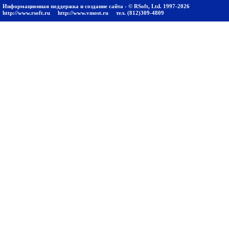
Информационная поддержка и создание сайта - © RSoft, Ltd. 1997-2026
http://www.rsoft.ru
http://www.vmost.ru
тел. (812)309-4809