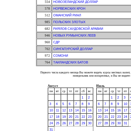
554
НОВОЗЕЛАНДСКИЙ ДОЛЛАР
578
НОРВЕЖСКИХ КРОН
512
ОМАНСКИЙ РИАЛ
985
ПОЛЬСКИХ ЗЛОТЫХ
682
РИЯЛОВ САУДОВСКОЙ АРАВИИ
946
НОВЫХ РУМЫНСКИХ ЛЕЕВ
960
СДР
702
СИНГАПУРСКИЙ ДОЛЛАР
972
СОМОНИ
764
ТАИЛАНДСКИХ БАТОВ
Первого числа каждого месяца Вы можете видеть курсы местных валют, 
понедельник или воскресенье, и Вы не видит
Август
Июль
пн
вт
ср
чт
пт
сб
вс
пн
вт
ср
чт
пт
1
2
1
2
3
3
4
5
6
7
8
9
6
7
8
9
10
10
11
12
13
14
15
16
13
14
15
16
17
17
18
19
20
21
22
23
20
21
22
23
24
24
25
26
27
28
29
30
27
28
29
30
31
31