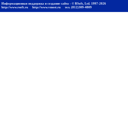
Информационная поддержка и создание сайта - © RSoft, Ltd. 1997-2026
http://www.rsoft.ru
http://www.vmost.ru
тел. (812)309-4809