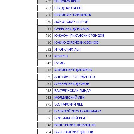
203
ЧЕШСКИХ КРОН
752
ШВЕДСКИХ КРОН
756
ШВЕЙЦАРСКИЙ ФРАНК
230
ЭФИОПСКИХ БЫРОВ
941
СЕРБСКИХ ДИНАРОВ
710
ЮЖНОАФРИКАНСКИХ РЭНДОВ
410
ЮЖНОКОРЕЙСКИХ ВОНОВ
392
ЯПОНСКИХ ИЕН
104
КЬЯТОВ
643
РУБЛЬ
012
АЛЖИРСКИХ ДИНАРОВ
826
АНГЛ.ФУНТ СТЕРЛИНГОВ
051
АРМЯНСКИХ ДРАМОВ
048
БАХРЕЙНСКИЙ ДИНАР
933
МОЛДАВСКИЙ ЛЕЙ
975
БОЛГАРСКИЙ ЛЕВ
068
БОЛИВИЙСКИХ БОЛИВИАНО
986
БРАЗИЛЬСКИЙ РЕАЛ
348
ВЕНГЕРСКИХ ФОРИНТОВ
704
ВЬЕТНАМСКИХ ДОНГОВ