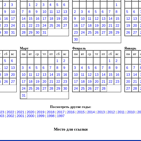
2
3
1
2
3
4
5
6
1
9
10
7
8
9
10
11
12
13
2
3
4
5
6
7
8
5
6
5
16
17
14
15
16
17
18
19
20
9
10
11
12
13
14
15
12
13
2
23
24
21
22
23
24
25
26
27
16
17
18
19
20
21
22
19
20
9
30
31
28
29
30
31
23
24
25
26
27
28
29
26
27
30
Март
Февраль
Январь
т
сб
вс
пн
вт
ср
чт
пт
сб
вс
пн
вт
ср
чт
пт
сб
вс
пн
вт
5
6
1
2
1
2
1
12
13
3
4
5
6
7
8
9
3
4
5
6
7
8
9
6
7
8
19
20
10
11
12
13
14
15
16
10
11
12
13
14
15
16
13
14
5
26
27
17
18
19
20
21
22
23
17
18
19
20
21
22
23
20
21
24
25
26
27
28
29
30
24
25
26
27
28
27
28
31
Посмотреть другие годы:
023
|
2022
|
2021
|
2020
|
2019
|
2018
|
2017
|
2016
|
2015
|
2014
|
2013
|
2012
|
2011
|
2010
|
20
003
|
2002
|
2001
|
2000
|
1999
|
1998
|
1997
Место для ссылки