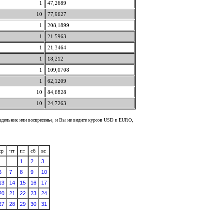
1
47,2689
10
77,9627
1
208,1899
1
21,5963
1
21,3464
1
18,212
1
109,0708
1
62,1209
10
84,6828
10
24,7263
недельник или воскресенье, и Вы не видите курсов USD и EURO,
ср
чт
пт
сб
вс
1
2
3
6
7
8
9
10
13
14
15
16
17
20
21
22
23
24
27
28
29
30
31