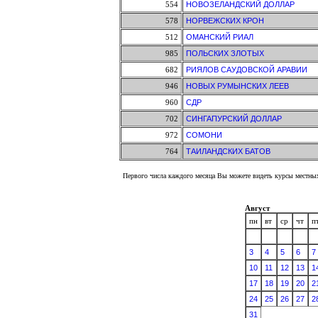
554
НОВОЗЕЛАНДСКИЙ ДОЛЛАР
578
НОРВЕЖСКИХ КРОН
512
ОМАНСКИЙ РИАЛ
985
ПОЛЬСКИХ ЗЛОТЫХ
682
РИЯЛОВ САУДОВСКОЙ АРАВИИ
946
НОВЫХ РУМЫНСКИХ ЛЕЕВ
960
СДР
702
СИНГАПУРСКИЙ ДОЛЛАР
972
СОМОНИ
764
ТАИЛАНДСКИХ БАТОВ
Первого числа каждого месяца Вы можете видеть курсы местных
Август
пн
вт
ср
чт
п
3
4
5
6
7
10
11
12
13
1
17
18
19
20
2
24
25
26
27
2
31