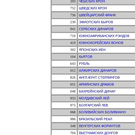
203
ЧЕШСКИХ КРОН
752
ШВЕДСКИХ КРОН
756
ШВЕЙЦАРСКИЙ ФРАНК
230
ЭФИОПСКИХ БЫРОВ
941
СЕРБСКИХ ДИНАРОВ
710
ЮЖНОАФРИКАНСКИХ РЭНДОВ
410
ЮЖНОКОРЕЙСКИХ ВОНОВ
392
ЯПОНСКИХ ИЕН
104
КЬЯТОВ
643
РУБЛЬ
012
АЛЖИРСКИХ ДИНАРОВ
826
АНГЛ.ФУНТ СТЕРЛИНГОВ
051
АРМЯНСКИХ ДРАМОВ
048
БАХРЕЙНСКИЙ ДИНАР
933
МОЛДАВСКИЙ ЛЕЙ
975
БОЛГАРСКИЙ ЛЕВ
068
БОЛИВИЙСКИХ БОЛИВИАНО
986
БРАЗИЛЬСКИЙ РЕАЛ
348
ВЕНГЕРСКИХ ФОРИНТОВ
704
ВЬЕТНАМСКИХ ДОНГОВ