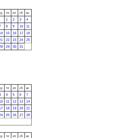
ср
чт
пт
сб
вс
1
2
3
4
7
8
9
10
11
14
15
16
17
18
21
22
23
24
25
28
29
30
31
ср
чт
пт
сб
вс
3
4
5
6
7
10
11
12
13
14
17
18
19
20
21
24
25
26
27
28
ср
чт
пт
сб
вс