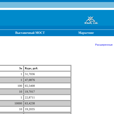
Выставочный МОСТ
Маркетинг
Расширенные от
За
Курс, руб.
1
51,7036
1
47,0876
100
65,5408
10
19,7017
1
22,8711
10000
63,4238
10
19,2035