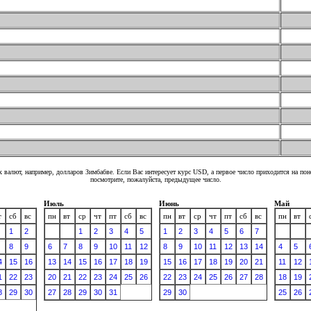
 валют, например, долларов Зимбабве. Если Вас интересует курс USD, а первое число приходится на по
посмотрите, пожалуйста, предыдущее число.
Июль
Июнь
Май
т
сб
вс
пн
вт
ср
чт
пт
сб
вс
пн
вт
ср
чт
пт
сб
вс
пн
вт
1
2
1
2
3
4
5
1
2
3
4
5
6
7
8
9
6
7
8
9
10
11
12
8
9
10
11
12
13
14
4
5
4
15
16
13
14
15
16
17
18
19
15
16
17
18
19
20
21
11
12
1
22
23
20
21
22
23
24
25
26
22
23
24
25
26
27
28
18
19
8
29
30
27
28
29
30
31
29
30
25
26