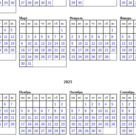
8
29
30
27
28
29
30
31
29
30
25
26
Март
Февраль
Январь
т
сб
вс
пн
вт
ср
чт
пт
сб
вс
пн
вт
ср
чт
пт
сб
вс
пн
вт
4
5
1
1
0
11
12
2
3
4
5
6
7
8
2
3
4
5
6
7
8
5
6
7
18
19
9
10
11
12
13
14
15
9
10
11
12
13
14
15
12
13
4
25
26
16
17
18
19
20
21
22
16
17
18
19
20
21
22
19
20
23
24
25
26
27
28
29
23
24
25
26
27
28
26
27
30
31
2025
Ноябрь
Октябрь
Сентябрь
т
сб
вс
пн
вт
ср
чт
пт
сб
вс
пн
вт
ср
чт
пт
сб
вс
пн
вт
6
7
1
2
1
2
3
4
5
1
2
2
13
14
3
4
5
6
7
8
9
6
7
8
9
10
11
12
8
9
9
20
21
10
11
12
13
14
15
16
13
14
15
16
17
18
19
15
16
6
27
28
17
18
19
20
21
22
23
20
21
22
23
24
25
26
22
23
24
25
26
27
28
29
30
27
28
29
30
31
29
30