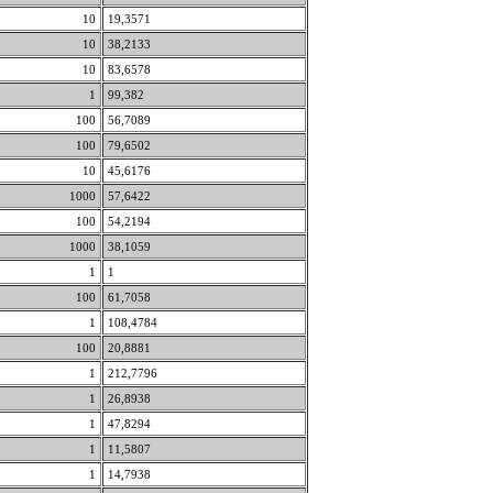
10
19,3571
10
38,2133
10
83,6578
1
99,382
100
56,7089
100
79,6502
10
45,6176
1000
57,6422
100
54,2194
1000
38,1059
1
1
100
61,7058
1
108,4784
100
20,8881
1
212,7796
1
26,8938
1
47,8294
1
11,5807
1
14,7938