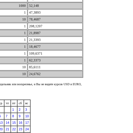
1000
52,148
1
47,3893
10
78,4687
1
208,1207
1
21,8987
1
21,3393
1
18,4677
1
109,6371
1
62,3373
10
85,6111
10
24,6762
недельник или воскресенье, и Вы не видите курсов USD и EURO,
ср
чт
пт
сб
вс
1
2
3
6
7
8
9
10
13
14
15
16
17
20
21
22
23
24