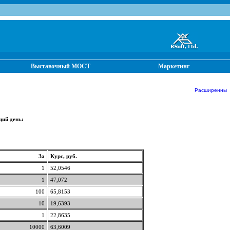
Выставочный МОСТ
Маркетинг
Расширенные о
щий день:
За
Курс, руб.
1
52,0546
1
47,072
100
65,8153
10
19,6393
1
22,8635
10000
63,6009