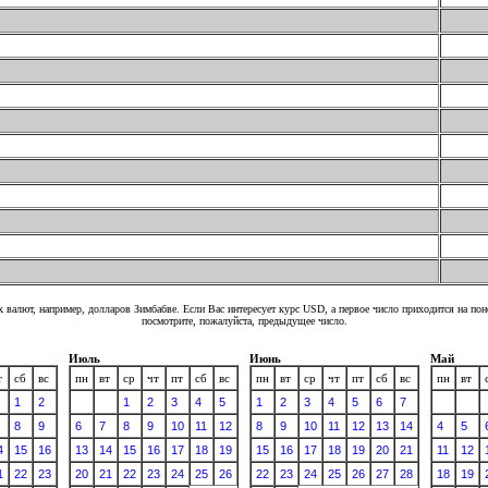
 валют, например, долларов Зимбабве. Если Вас интересует курс USD, а первое число приходится на по
посмотрите, пожалуйста, предыдущее число.
Июль
Июнь
Май
т
сб
вс
пн
вт
ср
чт
пт
сб
вс
пн
вт
ср
чт
пт
сб
вс
пн
вт
1
2
1
2
3
4
5
1
2
3
4
5
6
7
8
9
6
7
8
9
10
11
12
8
9
10
11
12
13
14
4
5
4
15
16
13
14
15
16
17
18
19
15
16
17
18
19
20
21
11
12
1
22
23
20
21
22
23
24
25
26
22
23
24
25
26
27
28
18
19