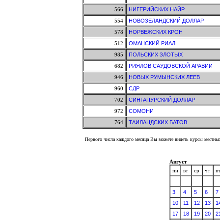
566
НИГЕРИЙСКИХ НАЙР
554
НОВОЗЕЛАНДСКИЙ ДОЛЛАР
578
НОРВЕЖСКИХ КРОН
512
ОМАНСКИЙ РИАЛ
985
ПОЛЬСКИХ ЗЛОТЫХ
682
РИЯЛОВ САУДОВСКОЙ АРАВИИ
946
НОВЫХ РУМЫНСКИХ ЛЕЕВ
960
СДР
702
СИНГАПУРСКИЙ ДОЛЛАР
972
СОМОНИ
764
ТАИЛАНДСКИХ БАТОВ
Первого числа каждого месяца Вы можете видеть курсы местных
Август
пн
вт
ср
чт
п
3
4
5
6
7
10
11
12
13
1
17
18
19
20
2