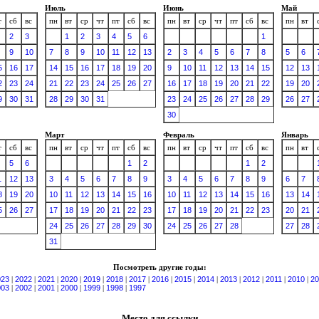
Июль
Июнь
Май
т
сб
вс
пн
вт
ср
чт
пт
сб
вс
пн
вт
ср
чт
пт
сб
вс
пн
вт
2
3
1
2
3
4
5
6
1
9
10
7
8
9
10
11
12
13
2
3
4
5
6
7
8
5
6
5
16
17
14
15
16
17
18
19
20
9
10
11
12
13
14
15
12
13
2
23
24
21
22
23
24
25
26
27
16
17
18
19
20
21
22
19
20
9
30
31
28
29
30
31
23
24
25
26
27
28
29
26
27
30
Март
Февраль
Январь
т
сб
вс
пн
вт
ср
чт
пт
сб
вс
пн
вт
ср
чт
пт
сб
вс
пн
вт
5
6
1
2
1
2
1
12
13
3
4
5
6
7
8
9
3
4
5
6
7
8
9
6
7
8
19
20
10
11
12
13
14
15
16
10
11
12
13
14
15
16
13
14
5
26
27
17
18
19
20
21
22
23
17
18
19
20
21
22
23
20
21
24
25
26
27
28
29
30
24
25
26
27
28
27
28
31
Посмотреть другие годы:
023
|
2022
|
2021
|
2020
|
2019
|
2018
|
2017
|
2016
|
2015
|
2014
|
2013
|
2012
|
2011
|
2010
|
20
003
|
2002
|
2001
|
2000
|
1999
|
1998
|
1997
Место для ссылки