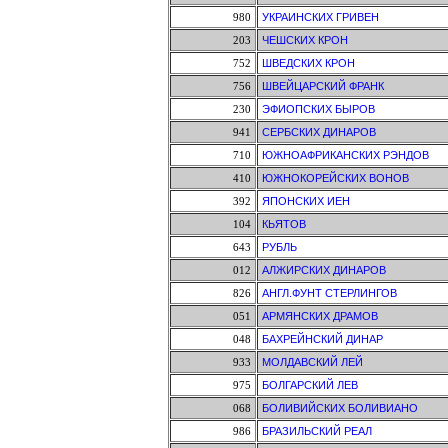
980
УКРАИНСКИХ ГРИВЕН
203
ЧЕШСКИХ КРОН
752
ШВЕДСКИХ КРОН
756
ШВЕЙЦАРСКИЙ ФРАНК
230
ЭФИОПСКИХ БЫРОВ
941
СЕРБСКИХ ДИНАРОВ
710
ЮЖНОАФРИКАНСКИХ РЭНДОВ
410
ЮЖНОКОРЕЙСКИХ ВОНОВ
392
ЯПОНСКИХ ИЕН
104
КЬЯТОВ
643
РУБЛЬ
012
АЛЖИРСКИХ ДИНАРОВ
826
АНГЛ.ФУНТ СТЕРЛИНГОВ
051
АРМЯНСКИХ ДРАМОВ
048
БАХРЕЙНСКИЙ ДИНАР
933
МОЛДАВСКИЙ ЛЕЙ
975
БОЛГАРСКИЙ ЛЕВ
068
БОЛИВИЙСКИХ БОЛИВИАНО
986
БРАЗИЛЬСКИЙ РЕАЛ