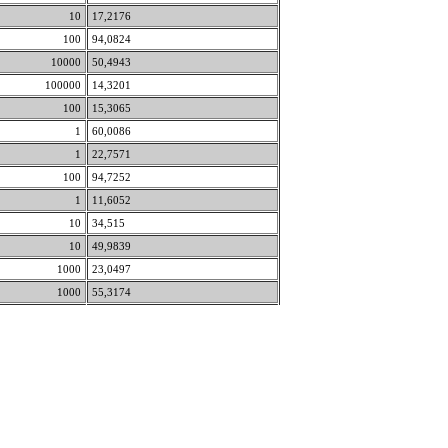
10
17,2176
100
94,0824
10000
50,4943
100000
14,3201
100
15,3065
1
60,0086
1
22,7571
100
94,7252
1
11,6052
10
34,515
10
49,9839
1000
23,0497
1000
55,3174
1
49,4033
10
84,338
1
215,438
1
22,9883
1
22,0896
1
19,3325