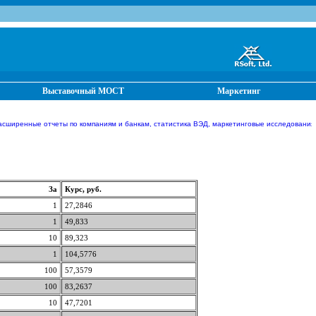
Выставочный МОСТ
Маркетинг
сширенные отчеты по компаниям и банкам, статистика ВЭД, маркетинговые исследования
За
Курс, руб.
1
27,2846
1
49,833
10
89,323
1
104,5776
100
57,3579
100
83,2637
10
47,7201