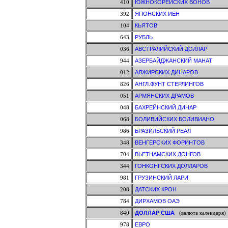
410
ЮЖНОКОРЕЙСКИХ ВОНОВ
392
ЯПОНСКИХ ИЕН
104
КЬЯТОВ
643
РУБЛЬ
036
АВСТРАЛИЙСКИЙ ДОЛЛАР
944
АЗЕРБАЙДЖАНСКИЙ МАНАТ
012
АЛЖИРСКИХ ДИНАРОВ
826
АНГЛ.ФУНТ СТЕРЛИНГОВ
051
АРМЯНСКИХ ДРАМОВ
048
БАХРЕЙНСКИЙ ДИНАР
068
БОЛИВИЙСКИХ БОЛИВИАНО
986
БРАЗИЛЬСКИЙ РЕАЛ
348
ВЕНГЕРСКИХ ФОРИНТОВ
704
ВЬЕТНАМСКИХ ДОНГОВ
344
ГОНКОНГСКИХ ДОЛЛАРОВ
981
ГРУЗИНСКИЙ ЛАРИ
208
ДАТСКИХ КРОН
784
ДИРХАМОВ ОАЭ
840
ДОЛЛАР США
(валюта календаря)
978
ЕВРО