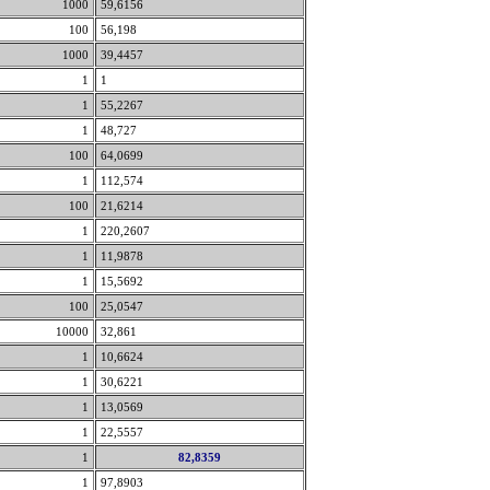
1000
59,6156
100
56,198
1000
39,4457
1
1
1
55,2267
1
48,727
100
64,0699
1
112,574
100
21,6214
1
220,2607
1
11,9878
1
15,5692
100
25,0547
10000
32,861
1
10,6624
1
30,6221
1
13,0569
1
22,5557
1
82,8359
1
97,8903