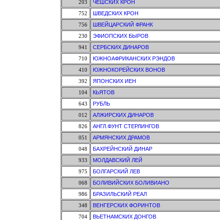
203
ЧЕШСКИХ КРОН
752
ШВЕДСКИХ КРОН
756
ШВЕЙЦАРСКИЙ ФРАНК
230
ЭФИОПСКИХ БЫРОВ
941
СЕРБСКИХ ДИНАРОВ
710
ЮЖНОАФРИКАНСКИХ РЭНДОВ
410
ЮЖНОКОРЕЙСКИХ ВОНОВ
392
ЯПОНСКИХ ИЕН
104
КЬЯТОВ
643
РУБЛЬ
012
АЛЖИРСКИХ ДИНАРОВ
826
АНГЛ.ФУНТ СТЕРЛИНГОВ
051
АРМЯНСКИХ ДРАМОВ
048
БАХРЕЙНСКИЙ ДИНАР
933
МОЛДАВСКИЙ ЛЕЙ
975
БОЛГАРСКИЙ ЛЕВ
068
БОЛИВИЙСКИХ БОЛИВИАНО
986
БРАЗИЛЬСКИЙ РЕАЛ
348
ВЕНГЕРСКИХ ФОРИНТОВ
704
ВЬЕТНАМСКИХ ДОНГОВ