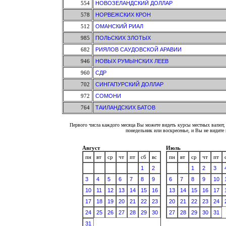
554
НОВОЗЕЛАНДСКИЙ ДОЛЛАР
578
НОРВЕЖСКИХ КРОН
512
ОМАНСКИЙ РИАЛ
985
ПОЛЬСКИХ ЗЛОТЫХ
682
РИЯЛОВ САУДОВСКОЙ АРАВИИ
946
НОВЫХ РУМЫНСКИХ ЛЕЕВ
960
СДР
702
СИНГАПУРСКИЙ ДОЛЛАР
972
СОМОНИ
764
ТАИЛАНДСКИХ БАТОВ
Первого числа каждого месяца Вы можете видеть курсы местных валют, 
понедельник или воскресенье, и Вы не видит
Август
Июль
пн
вт
ср
чт
пт
сб
вс
пн
вт
ср
чт
пт
1
2
1
2
3
3
4
5
6
7
8
9
6
7
8
9
10
10
11
12
13
14
15
16
13
14
15
16
17
17
18
19
20
21
22
23
20
21
22
23
24
24
25
26
27
28
29
30
27
28
29
30
31
31