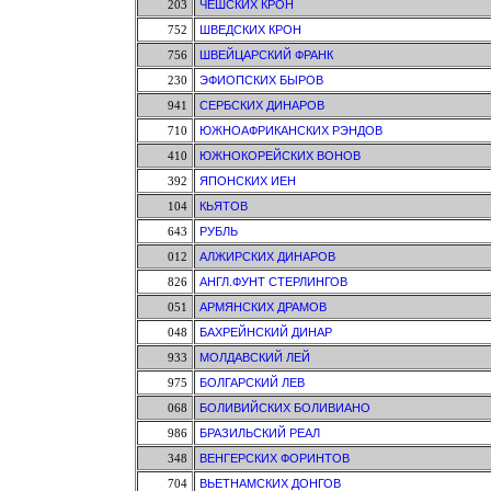
203
ЧЕШСКИХ КРОН
752
ШВЕДСКИХ КРОН
756
ШВЕЙЦАРСКИЙ ФРАНК
230
ЭФИОПСКИХ БЫРОВ
941
СЕРБСКИХ ДИНАРОВ
710
ЮЖНОАФРИКАНСКИХ РЭНДОВ
410
ЮЖНОКОРЕЙСКИХ ВОНОВ
392
ЯПОНСКИХ ИЕН
104
КЬЯТОВ
643
РУБЛЬ
012
АЛЖИРСКИХ ДИНАРОВ
826
АНГЛ.ФУНТ СТЕРЛИНГОВ
051
АРМЯНСКИХ ДРАМОВ
048
БАХРЕЙНСКИЙ ДИНАР
933
МОЛДАВСКИЙ ЛЕЙ
975
БОЛГАРСКИЙ ЛЕВ
068
БОЛИВИЙСКИХ БОЛИВИАНО
986
БРАЗИЛЬСКИЙ РЕАЛ
348
ВЕНГЕРСКИХ ФОРИНТОВ
704
ВЬЕТНАМСКИХ ДОНГОВ