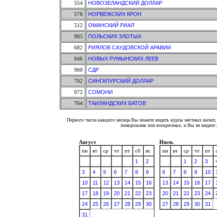
554
НОВОЗЕЛАНДСКИЙ ДОЛЛАР
578
НОРВЕЖСКИХ КРОН
512
ОМАНСКИЙ РИАЛ
985
ПОЛЬСКИХ ЗЛОТЫХ
682
РИЯЛОВ САУДОВСКОЙ АРАВИИ
946
НОВЫХ РУМЫНСКИХ ЛЕЕВ
960
СДР
702
СИНГАПУРСКИЙ ДОЛЛАР
972
СОМОНИ
764
ТАИЛАНДСКИХ БАТОВ
Первого числа каждого месяца Вы можете видеть курсы местных валют, 
понедельник или воскресенье, и Вы не видит
Август
Июль
пн
вт
ср
чт
пт
сб
вс
пн
вт
ср
чт
пт
1
2
1
2
3
3
4
5
6
7
8
9
6
7
8
9
10
10
11
12
13
14
15
16
13
14
15
16
17
17
18
19
20
21
22
23
20
21
22
23
24
24
25
26
27
28
29
30
27
28
29
30
31
31