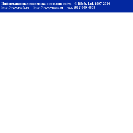
Информационная поддержка и создание сайта - © RSoft, Ltd. 1997-2026
http://www.rsoft.ru
http://www.vmost.ru
тел. (812)309-4809