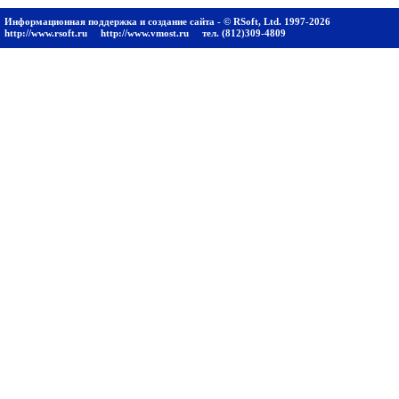
Информационная поддержка и создание сайта - © RSoft, Ltd. 1997-2026
http://www.rsoft.ru
http://www.vmost.ru
тел. (812)309-4809