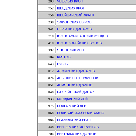
203
ЧЕШСКИХ КРОН
752
ШВЕДСКИХ КРОН
756
ШВЕЙЦАРСКИЙ ФРАНК
230
ЭФИОПСКИХ БЫРОВ
941
СЕРБСКИХ ДИНАРОВ
710
ЮЖНОАФРИКАНСКИХ РЭНДОВ
410
ЮЖНОКОРЕЙСКИХ ВОНОВ
392
ЯПОНСКИХ ИЕН
104
КЬЯТОВ
643
РУБЛЬ
012
АЛЖИРСКИХ ДИНАРОВ
826
АНГЛ.ФУНТ СТЕРЛИНГОВ
051
АРМЯНСКИХ ДРАМОВ
048
БАХРЕЙНСКИЙ ДИНАР
933
МОЛДАВСКИЙ ЛЕЙ
975
БОЛГАРСКИЙ ЛЕВ
068
БОЛИВИЙСКИХ БОЛИВИАНО
986
БРАЗИЛЬСКИЙ РЕАЛ
348
ВЕНГЕРСКИХ ФОРИНТОВ
704
ВЬЕТНАМСКИХ ДОНГОВ