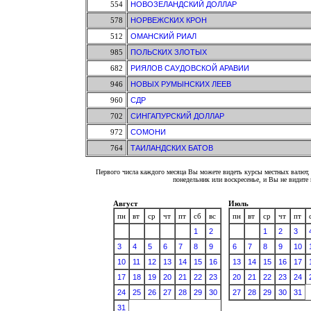
554
НОВОЗЕЛАНДСКИЙ ДОЛЛАР
578
НОРВЕЖСКИХ КРОН
512
ОМАНСКИЙ РИАЛ
985
ПОЛЬСКИХ ЗЛОТЫХ
682
РИЯЛОВ САУДОВСКОЙ АРАВИИ
946
НОВЫХ РУМЫНСКИХ ЛЕЕВ
960
СДР
702
СИНГАПУРСКИЙ ДОЛЛАР
972
СОМОНИ
764
ТАИЛАНДСКИХ БАТОВ
Первого числа каждого месяца Вы можете видеть курсы местных валют, 
понедельник или воскресенье, и Вы не видит
Август
Июль
пн
вт
ср
чт
пт
сб
вс
пн
вт
ср
чт
пт
1
2
1
2
3
3
4
5
6
7
8
9
6
7
8
9
10
10
11
12
13
14
15
16
13
14
15
16
17
17
18
19
20
21
22
23
20
21
22
23
24
24
25
26
27
28
29
30
27
28
29
30
31
31