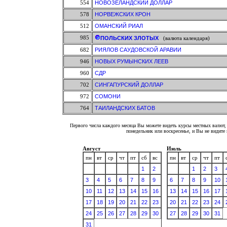
554
НОВОЗЕЛАНДСКИЙ ДОЛЛАР
578
НОРВЕЖСКИХ КРОН
512
ОМАНСКИЙ РИАЛ
985
ПОЛЬСКИХ ЗЛОТЫХ
(валюта календаря)
682
РИЯЛОВ САУДОВСКОЙ АРАВИИ
946
НОВЫХ РУМЫНСКИХ ЛЕЕВ
960
СДР
702
СИНГАПУРСКИЙ ДОЛЛАР
972
СОМОНИ
764
ТАИЛАНДСКИХ БАТОВ
Первого числа каждого месяца Вы можете видеть курсы местных валют, 
понедельник или воскресенье, и Вы не видит
Август
Июль
пн
вт
ср
чт
пт
сб
вс
пн
вт
ср
чт
пт
1
2
1
2
3
3
4
5
6
7
8
9
6
7
8
9
10
10
11
12
13
14
15
16
13
14
15
16
17
17
18
19
20
21
22
23
20
21
22
23
24
24
25
26
27
28
29
30
27
28
29
30
31
31