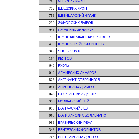
203
ЧЕШСКИХ КРОН
752
ШВЕДСКИХ КРОН
756
ШВЕЙЦАРСКИЙ ФРАНК
230
ЭФИОПСКИХ БЫРОВ
941
СЕРБСКИХ ДИНАРОВ
710
ЮЖНОАФРИКАНСКИХ РЭНДОВ
410
ЮЖНОКОРЕЙСКИХ ВОНОВ
392
ЯПОНСКИХ ИЕН
104
КЬЯТОВ
643
РУБЛЬ
012
АЛЖИРСКИХ ДИНАРОВ
826
АНГЛ.ФУНТ СТЕРЛИНГОВ
051
АРМЯНСКИХ ДРАМОВ
048
БАХРЕЙНСКИЙ ДИНАР
933
МОЛДАВСКИЙ ЛЕЙ
975
БОЛГАРСКИЙ ЛЕВ
068
БОЛИВИЙСКИХ БОЛИВИАНО
986
БРАЗИЛЬСКИЙ РЕАЛ
348
ВЕНГЕРСКИХ ФОРИНТОВ
704
ВЬЕТНАМСКИХ ДОНГОВ