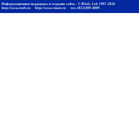
Информационная поддержка и создание сайта - © RSoft, Ltd. 1997-2026
http://www.rsoft.ru
http://www.vmost.ru
тел. (812)309-4809