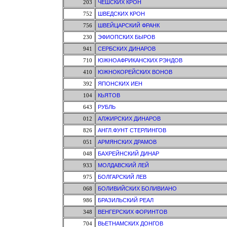
203
ЧЕШСКИХ КРОН
752
ШВЕДСКИХ КРОН
756
ШВЕЙЦАРСКИЙ ФРАНК
230
ЭФИОПСКИХ БЫРОВ
941
СЕРБСКИХ ДИНАРОВ
710
ЮЖНОАФРИКАНСКИХ РЭНДОВ
410
ЮЖНОКОРЕЙСКИХ ВОНОВ
392
ЯПОНСКИХ ИЕН
104
КЬЯТОВ
643
РУБЛЬ
012
АЛЖИРСКИХ ДИНАРОВ
826
АНГЛ.ФУНТ СТЕРЛИНГОВ
051
АРМЯНСКИХ ДРАМОВ
048
БАХРЕЙНСКИЙ ДИНАР
933
МОЛДАВСКИЙ ЛЕЙ
975
БОЛГАРСКИЙ ЛЕВ
068
БОЛИВИЙСКИХ БОЛИВИАНО
986
БРАЗИЛЬСКИЙ РЕАЛ
348
ВЕНГЕРСКИХ ФОРИНТОВ
704
ВЬЕТНАМСКИХ ДОНГОВ