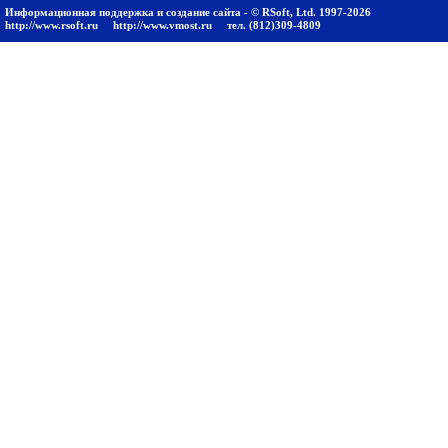
Информационная поддержка и создание сайта - © RSoft, Ltd. 1997-2026
http://www.rsoft.ru
http://www.vmost.ru
тел. (812)309-4809