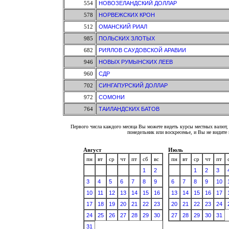
554
НОВОЗЕЛАНДСКИЙ ДОЛЛАР
578
НОРВЕЖСКИХ КРОН
512
ОМАНСКИЙ РИАЛ
985
ПОЛЬСКИХ ЗЛОТЫХ
682
РИЯЛОВ САУДОВСКОЙ АРАВИИ
946
НОВЫХ РУМЫНСКИХ ЛЕЕВ
960
СДР
702
СИНГАПУРСКИЙ ДОЛЛАР
972
СОМОНИ
764
ТАИЛАНДСКИХ БАТОВ
Первого числа каждого месяца Вы можете видеть курсы местных валют, 
понедельник или воскресенье, и Вы не видит
Август
Июль
пн
вт
ср
чт
пт
сб
вс
пн
вт
ср
чт
пт
1
2
1
2
3
3
4
5
6
7
8
9
6
7
8
9
10
10
11
12
13
14
15
16
13
14
15
16
17
17
18
19
20
21
22
23
20
21
22
23
24
24
25
26
27
28
29
30
27
28
29
30
31
31