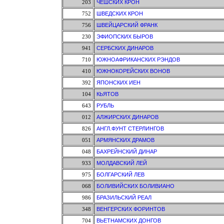
203
ЧЕШСКИХ КРОН
752
ШВЕДСКИХ КРОН
756
ШВЕЙЦАРСКИЙ ФРАНК
230
ЭФИОПСКИХ БЫРОВ
941
СЕРБСКИХ ДИНАРОВ
710
ЮЖНОАФРИКАНСКИХ РЭНДОВ
410
ЮЖНОКОРЕЙСКИХ ВОНОВ
392
ЯПОНСКИХ ИЕН
104
КЬЯТОВ
643
РУБЛЬ
012
АЛЖИРСКИХ ДИНАРОВ
826
АНГЛ.ФУНТ СТЕРЛИНГОВ
051
АРМЯНСКИХ ДРАМОВ
048
БАХРЕЙНСКИЙ ДИНАР
933
МОЛДАВСКИЙ ЛЕЙ
975
БОЛГАРСКИЙ ЛЕВ
068
БОЛИВИЙСКИХ БОЛИВИАНО
986
БРАЗИЛЬСКИЙ РЕАЛ
348
ВЕНГЕРСКИХ ФОРИНТОВ
704
ВЬЕТНАМСКИХ ДОНГОВ