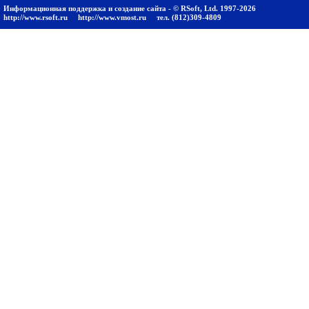
Информационная поддержка и создание сайта - © RSoft, Ltd. 1997-2026
http://www.rsoft.ru
http://www.vmost.ru
тел. (812)309-4809