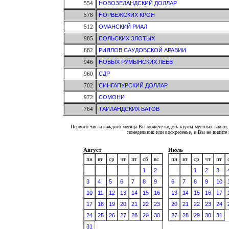
554
НОВОЗЕЛАНДСКИЙ ДОЛЛАР
578
НОРВЕЖСКИХ КРОН
512
ОМАНСКИЙ РИАЛ
985
ПОЛЬСКИХ ЗЛОТЫХ
682
РИЯЛОВ САУДОВСКОЙ АРАВИИ
946
НОВЫХ РУМЫНСКИХ ЛЕЕВ
960
СДР
702
СИНГАПУРСКИЙ ДОЛЛАР
972
СОМОНИ
764
ТАИЛАНДСКИХ БАТОВ
Первого числа каждого месяца Вы можете видеть курсы местных валют, 
понедельник или воскресенье, и Вы не видит
Август
Июль
пн
вт
ср
чт
пт
сб
вс
пн
вт
ср
чт
пт
1
2
1
2
3
3
4
5
6
7
8
9
6
7
8
9
10
10
11
12
13
14
15
16
13
14
15
16
17
17
18
19
20
21
22
23
20
21
22
23
24
24
25
26
27
28
29
30
27
28
29
30
31
31