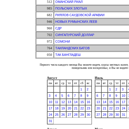
512
ОМАНСКИЙ РИАЛ
985
ПОЛЬСКИХ ЗЛОТЫХ
682
РИЯЛОВ САУДОВСКОЙ АРАВИИ
946
НОВЫХ РУМЫНСКИХ ЛЕЕВ
960
СДР
702
СИНГАПУРСКИЙ ДОЛЛАР
972
СОМОНИ
764
ТАИЛАНДСКИХ БАТОВ
050
ТАК БАНГЛАДЕШ
Первого числа каждого месяца Вы можете видеть курсы местных валют, 
понедельник или воскресенье, и Вы не видит
Август
Июль
пн
вт
ср
чт
пт
сб
вс
пн
вт
ср
чт
пт
1
2
1
2
3
3
4
5
6
7
8
9
6
7
8
9
10
10
11
12
13
14
15
16
13
14
15
16
17
17
18
19
20
21
22
23
20
21
22
23
24
24
25
26
27
28
29
30
27
28
29
30
31
31
Апрель
Март