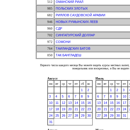
512
ОМАНСКИЙ РИАЛ
985
ПОЛЬСКИХ ЗЛОТЫХ
682
РИЯЛОВ САУДОВСКОЙ АРАВИИ
946
НОВЫХ РУМЫНСКИХ ЛЕЕВ
960
СДР
702
СИНГАПУРСКИЙ ДОЛЛАР
972
СОМОНИ
764
ТАИЛАНДСКИХ БАТОВ
050
ТАК БАНГЛАДЕШ
Первого числа каждого месяца Вы можете видеть курсы местных валют, 
понедельник или воскресенье, и Вы не видит
Август
Июль
пн
вт
ср
чт
пт
сб
вс
пн
вт
ср
чт
пт
1
2
1
2
3
3
4
5
6
7
8
9
6
7
8
9
10
10
11
12
13
14
15
16
13
14
15
16
17
17
18
19
20
21
22
23
20
21
22
23
24
24
25
26
27
28
29
30
27
28
29
30
31
31
Апрель
Март