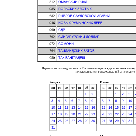
512
ОМАНСКИЙ РИАЛ
985
ПОЛЬСКИХ ЗЛОТЫХ
682
РИЯЛОВ САУДОВСКОЙ АРАВИИ
946
НОВЫХ РУМЫНСКИХ ЛЕЕВ
960
СДР
702
СИНГАПУРСКИЙ ДОЛЛАР
972
СОМОНИ
764
ТАИЛАНДСКИХ БАТОВ
050
ТАК БАНГЛАДЕШ
Первого числа каждого месяца Вы можете видеть курсы местных валют, 
понедельник или воскресенье, и Вы не видит
Август
Июль
пн
вт
ср
чт
пт
сб
вс
пн
вт
ср
чт
пт
1
2
1
2
3
3
4
5
6
7
8
9
6
7
8
9
10
10
11
12
13
14
15
16
13
14
15
16
17
17
18
19
20
21
22
23
20
21
22
23
24
24
25
26
27
28
29
30
27
28
29
30
31
31
Апрель
Март