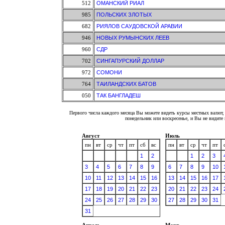
512
ОМАНСКИЙ РИАЛ
985
ПОЛЬСКИХ ЗЛОТЫХ
682
РИЯЛОВ САУДОВСКОЙ АРАВИИ
946
НОВЫХ РУМЫНСКИХ ЛЕЕВ
960
СДР
702
СИНГАПУРСКИЙ ДОЛЛАР
972
СОМОНИ
764
ТАИЛАНДСКИХ БАТОВ
050
ТАК БАНГЛАДЕШ
Первого числа каждого месяца Вы можете видеть курсы местных валют, 
понедельник или воскресенье, и Вы не видит
Август
Июль
пн
вт
ср
чт
пт
сб
вс
пн
вт
ср
чт
пт
1
2
1
2
3
3
4
5
6
7
8
9
6
7
8
9
10
10
11
12
13
14
15
16
13
14
15
16
17
17
18
19
20
21
22
23
20
21
22
23
24
24
25
26
27
28
29
30
27
28
29
30
31
31
Апрель
Март