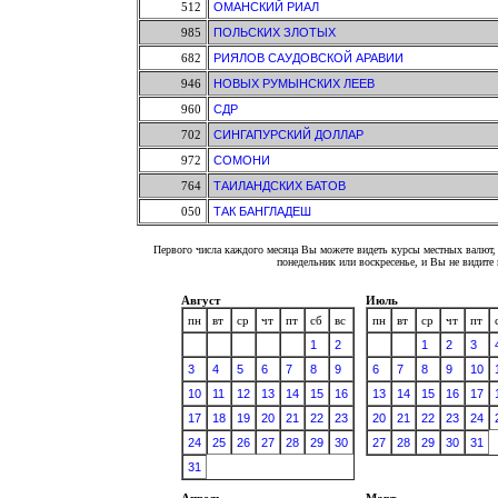
512
ОМАНСКИЙ РИАЛ
985
ПОЛЬСКИХ ЗЛОТЫХ
682
РИЯЛОВ САУДОВСКОЙ АРАВИИ
946
НОВЫХ РУМЫНСКИХ ЛЕЕВ
960
СДР
702
СИНГАПУРСКИЙ ДОЛЛАР
972
СОМОНИ
764
ТАИЛАНДСКИХ БАТОВ
050
ТАК БАНГЛАДЕШ
Первого числа каждого месяца Вы можете видеть курсы местных валют, 
понедельник или воскресенье, и Вы не видит
Август
Июль
пн
вт
ср
чт
пт
сб
вс
пн
вт
ср
чт
пт
1
2
1
2
3
3
4
5
6
7
8
9
6
7
8
9
10
10
11
12
13
14
15
16
13
14
15
16
17
17
18
19
20
21
22
23
20
21
22
23
24
24
25
26
27
28
29
30
27
28
29
30
31
31
Апрель
Март