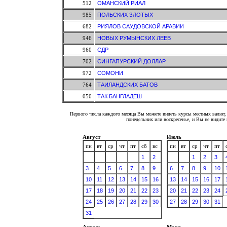
512
ОМАНСКИЙ РИАЛ
985
ПОЛЬСКИХ ЗЛОТЫХ
682
РИЯЛОВ САУДОВСКОЙ АРАВИИ
946
НОВЫХ РУМЫНСКИХ ЛЕЕВ
960
СДР
702
СИНГАПУРСКИЙ ДОЛЛАР
972
СОМОНИ
764
ТАИЛАНДСКИХ БАТОВ
050
ТАК БАНГЛАДЕШ
Первого числа каждого месяца Вы можете видеть курсы местных валют, 
понедельник или воскресенье, и Вы не видит
Август
Июль
пн
вт
ср
чт
пт
сб
вс
пн
вт
ср
чт
пт
1
2
1
2
3
3
4
5
6
7
8
9
6
7
8
9
10
10
11
12
13
14
15
16
13
14
15
16
17
17
18
19
20
21
22
23
20
21
22
23
24
24
25
26
27
28
29
30
27
28
29
30
31
31
Апрель
Март