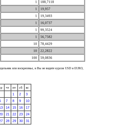
1
188,7118
1
19,957
1
19,3493
1
16,0737
1
99,3524
1
56,7582
10
78,4429
10
22,2822
100
59,0836
недельник или воскресенье, и Вы не видите курсов USD и EURO,
ср
чт
пт
сб
вс
1
2
3
6
7
8
9
10
13
14
15
16
17
20
21
22
23
24
27
28
29
30
31