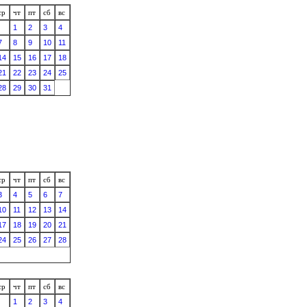
ср
чт
пт
сб
вс
1
2
3
4
7
8
9
10
11
14
15
16
17
18
21
22
23
24
25
28
29
30
31
ср
чт
пт
сб
вс
3
4
5
6
7
10
11
12
13
14
17
18
19
20
21
24
25
26
27
28
ср
чт
пт
сб
вс
1
2
3
4