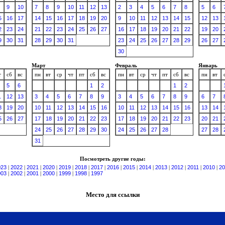
9
10
7
8
9
10
11
12
13
2
3
4
5
6
7
8
5
6
5
16
17
14
15
16
17
18
19
20
9
10
11
12
13
14
15
12
13
2
23
24
21
22
23
24
25
26
27
16
17
18
19
20
21
22
19
20
9
30
31
28
29
30
31
23
24
25
26
27
28
29
26
27
30
Март
Февраль
Январь
т
сб
вс
пн
вт
ср
чт
пт
сб
вс
пн
вт
ср
чт
пт
сб
вс
пн
вт
5
6
1
2
1
2
1
12
13
3
4
5
6
7
8
9
3
4
5
6
7
8
9
6
7
8
19
20
10
11
12
13
14
15
16
10
11
12
13
14
15
16
13
14
5
26
27
17
18
19
20
21
22
23
17
18
19
20
21
22
23
20
21
24
25
26
27
28
29
30
24
25
26
27
28
27
28
31
Посмотреть другие годы:
023
|
2022
|
2021
|
2020
|
2019
|
2018
|
2017
|
2016
|
2015
|
2014
|
2013
|
2012
|
2011
|
2010
|
20
003
|
2002
|
2001
|
2000
|
1999
|
1998
|
1997
Место для ссылки