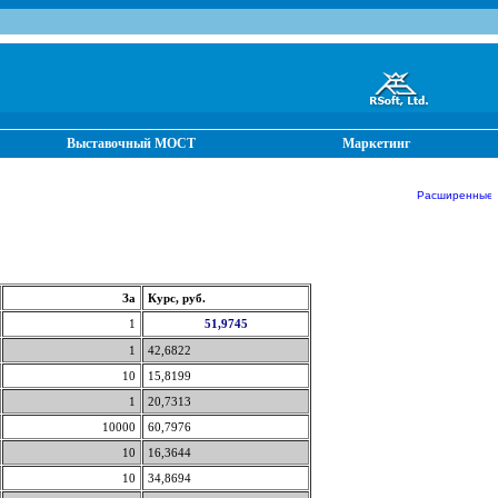
Выставочный МОСТ
Маркетинг
Расширенные от
За
Курс, руб.
1
51,9745
1
42,6822
10
15,8199
1
20,7313
10000
60,7976
10
16,3644
10
34,8694