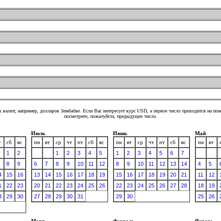
 валют, например, долларов Зимбабве. Если Вас интересует курс USD, а первое число приходится на по
посмотрите, пожалуйста, предыдущее число.
Июль
Июнь
Май
т
сб
вс
пн
вт
ср
чт
пт
сб
вс
пн
вт
ср
чт
пт
сб
вс
пн
вт
1
2
1
2
3
4
5
1
2
3
4
5
6
7
8
9
6
7
8
9
10
11
12
8
9
10
11
12
13
14
4
5
4
15
16
13
14
15
16
17
18
19
15
16
17
18
19
20
21
11
12
1
22
23
20
21
22
23
24
25
26
22
23
24
25
26
27
28
18
19
8
29
30
27
28
29
30
31
29
30
25
26
Март
Февраль
Январь