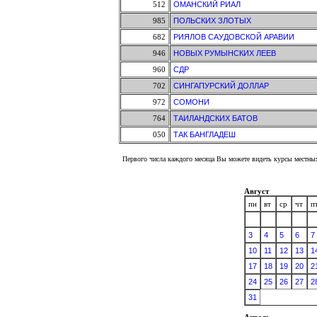
512
ОМАНСКИЙ РИАЛ
985
ПОЛЬСКИХ ЗЛОТЫХ
682
РИЯЛОВ САУДОВСКОЙ АРАВИИ
946
НОВЫХ РУМЫНСКИХ ЛЕЕВ
960
СДР
702
СИНГАПУРСКИЙ ДОЛЛАР
972
СОМОНИ
764
ТАИЛАНДСКИХ БАТОВ
050
ТАК БАНГЛАДЕШ
Первого числа каждого месяца Вы можете видеть курсы местных
Август
пн
вт
ср
чт
п
3
4
5
6
7
10
11
12
13
1
17
18
19
20
2
24
25
26
27
2
31
Апрель