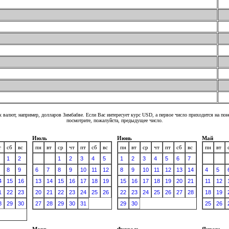
 валют, например, долларов Зимбабве. Если Вас интересует курс USD, а первое число приходится на по
посмотрите, пожалуйста, предыдущее число.
Июль
Июнь
Май
т
сб
вс
пн
вт
ср
чт
пт
сб
вс
пн
вт
ср
чт
пт
сб
вс
пн
вт
1
2
1
2
3
4
5
1
2
3
4
5
6
7
8
9
6
7
8
9
10
11
12
8
9
10
11
12
13
14
4
5
4
15
16
13
14
15
16
17
18
19
15
16
17
18
19
20
21
11
12
1
22
23
20
21
22
23
24
25
26
22
23
24
25
26
27
28
18
19
8
29
30
27
28
29
30
31
29
30
25
26
Март
Февраль
Январь