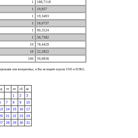
1
188,7118
1
19,957
1
19,3493
1
16,0737
1
99,3524
1
56,7582
10
78,4429
10
22,2822
100
59,0836
недельник или воскресенье, и Вы не видите курсов USD и EURO,
ср
чт
пт
сб
вс
1
2
3
6
7
8
9
10
13
14
15
16
17
20
21
22
23
24
27
28
29
30
31