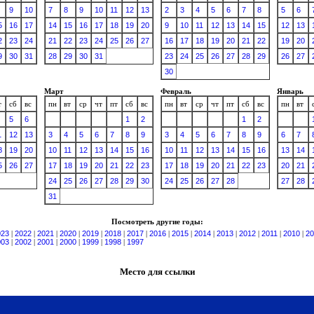
9
10
7
8
9
10
11
12
13
2
3
4
5
6
7
8
5
6
5
16
17
14
15
16
17
18
19
20
9
10
11
12
13
14
15
12
13
2
23
24
21
22
23
24
25
26
27
16
17
18
19
20
21
22
19
20
9
30
31
28
29
30
31
23
24
25
26
27
28
29
26
27
30
Март
Февраль
Январь
т
сб
вс
пн
вт
ср
чт
пт
сб
вс
пн
вт
ср
чт
пт
сб
вс
пн
вт
5
6
1
2
1
2
1
12
13
3
4
5
6
7
8
9
3
4
5
6
7
8
9
6
7
8
19
20
10
11
12
13
14
15
16
10
11
12
13
14
15
16
13
14
5
26
27
17
18
19
20
21
22
23
17
18
19
20
21
22
23
20
21
24
25
26
27
28
29
30
24
25
26
27
28
27
28
31
Посмотреть другие годы:
023
|
2022
|
2021
|
2020
|
2019
|
2018
|
2017
|
2016
|
2015
|
2014
|
2013
|
2012
|
2011
|
2010
|
20
003
|
2002
|
2001
|
2000
|
1999
|
1998
|
1997
Место для ссылки