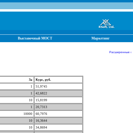
Выставочный МОСТ
Маркетинг
Расширенные отч
За
Курс, руб.
1
51,9745
1
42,6822
10
15,8199
1
20,7313
10000
60,7976
10
16,3644
10
34,8694