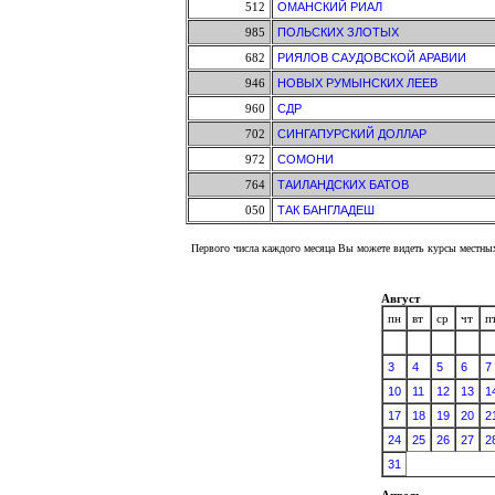
512
ОМАНСКИЙ РИАЛ
985
ПОЛЬСКИХ ЗЛОТЫХ
682
РИЯЛОВ САУДОВСКОЙ АРАВИИ
946
НОВЫХ РУМЫНСКИХ ЛЕЕВ
960
СДР
702
СИНГАПУРСКИЙ ДОЛЛАР
972
СОМОНИ
764
ТАИЛАНДСКИХ БАТОВ
050
ТАК БАНГЛАДЕШ
Первого числа каждого месяца Вы можете видеть курсы местных
Август
пн
вт
ср
чт
п
3
4
5
6
7
10
11
12
13
1
17
18
19
20
2
24
25
26
27
2
31
Апрель