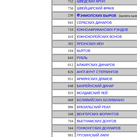
752
ШВЕДСКИХ КРОН
756
ШВЕЙЦАРСКИЙ ФРАНК
230
ЭФИОПСКИХ БЫРОВ
(валюта кале
941
СЕРБСКИХ ДИНАРОВ
710
ЮЖНОАФРИКАНСКИХ РЭНДОВ
410
ЮЖНОКОРЕЙСКИХ ВОНОВ
392
ЯПОНСКИХ ИЕН
104
КЬЯТОВ
643
РУБЛЬ
012
АЛЖИРСКИХ ДИНАРОВ
826
АНГЛ.ФУНТ СТЕРЛИНГОВ
051
АРМЯНСКИХ ДРАМОВ
048
БАХРЕЙНСКИЙ ДИНАР
933
МОЛДАВСКИЙ ЛЕЙ
068
БОЛИВИЙСКИХ БОЛИВИАНО
986
БРАЗИЛЬСКИЙ РЕАЛ
348
ВЕНГЕРСКИХ ФОРИНТОВ
704
ВЬЕТНАМСКИХ ДОНГОВ
344
ГОНКОНГСКИХ ДОЛЛАРОВ
981
ГРУЗИНСКИЙ ЛАРИ