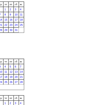
ср
чт
пт
сб
вс
1
2
3
4
7
8
9
10
11
14
15
16
17
18
21
22
23
24
25
28
29
30
31
ср
чт
пт
сб
вс
3
4
5
6
7
10
11
12
13
14
17
18
19
20
21
24
25
26
27
28
ср
чт
пт
сб
вс
1
2
3
4