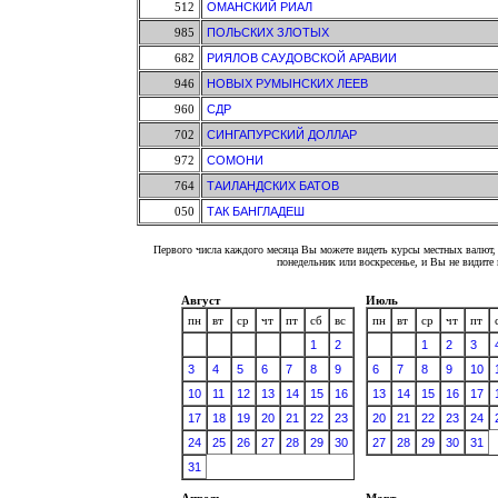
512
ОМАНСКИЙ РИАЛ
985
ПОЛЬСКИХ ЗЛОТЫХ
682
РИЯЛОВ САУДОВСКОЙ АРАВИИ
946
НОВЫХ РУМЫНСКИХ ЛЕЕВ
960
СДР
702
СИНГАПУРСКИЙ ДОЛЛАР
972
СОМОНИ
764
ТАИЛАНДСКИХ БАТОВ
050
ТАК БАНГЛАДЕШ
Первого числа каждого месяца Вы можете видеть курсы местных валют, 
понедельник или воскресенье, и Вы не видит
Август
Июль
пн
вт
ср
чт
пт
сб
вс
пн
вт
ср
чт
пт
1
2
1
2
3
3
4
5
6
7
8
9
6
7
8
9
10
10
11
12
13
14
15
16
13
14
15
16
17
17
18
19
20
21
22
23
20
21
22
23
24
24
25
26
27
28
29
30
27
28
29
30
31
31
Апрель
Март