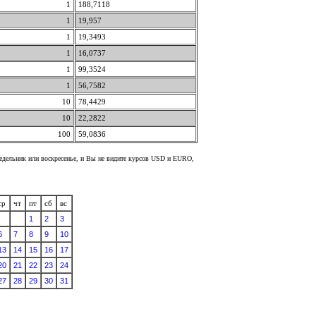
1
188,7118
1
19,957
1
19,3493
1
16,0737
1
99,3524
1
56,7582
10
78,4429
10
22,2822
100
59,0836
недельник или воскресенье, и Вы не видите курсов USD и EURO,
ср
чт
пт
сб
вс
1
2
3
6
7
8
9
10
13
14
15
16
17
20
21
22
23
24
27
28
29
30
31