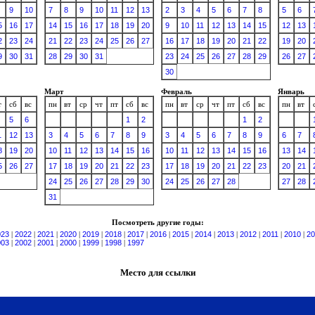
9
10
7
8
9
10
11
12
13
2
3
4
5
6
7
8
5
6
5
16
17
14
15
16
17
18
19
20
9
10
11
12
13
14
15
12
13
2
23
24
21
22
23
24
25
26
27
16
17
18
19
20
21
22
19
20
9
30
31
28
29
30
31
23
24
25
26
27
28
29
26
27
30
Март
Февраль
Январь
т
сб
вс
пн
вт
ср
чт
пт
сб
вс
пн
вт
ср
чт
пт
сб
вс
пн
вт
5
6
1
2
1
2
1
12
13
3
4
5
6
7
8
9
3
4
5
6
7
8
9
6
7
8
19
20
10
11
12
13
14
15
16
10
11
12
13
14
15
16
13
14
5
26
27
17
18
19
20
21
22
23
17
18
19
20
21
22
23
20
21
24
25
26
27
28
29
30
24
25
26
27
28
27
28
31
Посмотреть другие годы:
023
|
2022
|
2021
|
2020
|
2019
|
2018
|
2017
|
2016
|
2015
|
2014
|
2013
|
2012
|
2011
|
2010
|
20
003
|
2002
|
2001
|
2000
|
1999
|
1998
|
1997
Место для ссылки