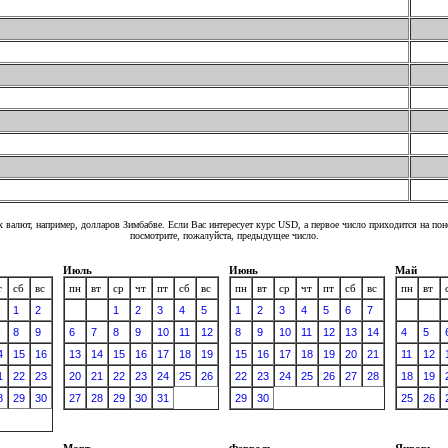
 валют, например, долларов Зимбабве. Если Вас интересует курс USD, а первое число приходится на по
посмотрите, пожалуйста, предыдущее число.
Июль
Июнь
Май
т
сб
вс
пн
вт
ср
чт
пт
сб
вс
пн
вт
ср
чт
пт
сб
вс
пн
вт
1
2
1
2
3
4
5
1
2
3
4
5
6
7
8
9
6
7
8
9
10
11
12
8
9
10
11
12
13
14
4
5
4
15
16
13
14
15
16
17
18
19
15
16
17
18
19
20
21
11
12
1
22
23
20
21
22
23
24
25
26
22
23
24
25
26
27
28
18
19
8
29
30
27
28
29
30
31
29
30
25
26
Март
Февраль
Январь