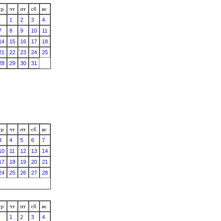
ср
чт
пт
сб
вс
1
2
3
4
7
8
9
10
11
14
15
16
17
18
21
22
23
24
25
28
29
30
31
ср
чт
пт
сб
вс
3
4
5
6
7
10
11
12
13
14
17
18
19
20
21
24
25
26
27
28
ср
чт
пт
сб
вс
1
2
3
4