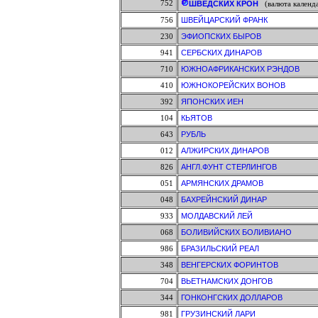
752
ШВЕДСКИХ КРОН
(валюта календ
756
ШВЕЙЦАРСКИЙ ФРАНК
230
ЭФИОПСКИХ БЫРОВ
941
СЕРБСКИХ ДИНАРОВ
710
ЮЖНОАФРИКАНСКИХ РЭНДОВ
410
ЮЖНОКОРЕЙСКИХ ВОНОВ
392
ЯПОНСКИХ ИЕН
104
КЬЯТОВ
643
РУБЛЬ
012
АЛЖИРСКИХ ДИНАРОВ
826
АНГЛ.ФУНТ СТЕРЛИНГОВ
051
АРМЯНСКИХ ДРАМОВ
048
БАХРЕЙНСКИЙ ДИНАР
933
МОЛДАВСКИЙ ЛЕЙ
068
БОЛИВИЙСКИХ БОЛИВИАНО
986
БРАЗИЛЬСКИЙ РЕАЛ
348
ВЕНГЕРСКИХ ФОРИНТОВ
704
ВЬЕТНАМСКИХ ДОНГОВ
344
ГОНКОНГСКИХ ДОЛЛАРОВ
981
ГРУЗИНСКИЙ ЛАРИ