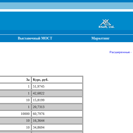
Выставочный МОСТ
Маркетинг
Расширенные отч
За
Курс, руб.
1
51,9745
1
42,6822
10
15,8199
1
20,7313
10000
60,7976
10
16,3644
10
34,8694