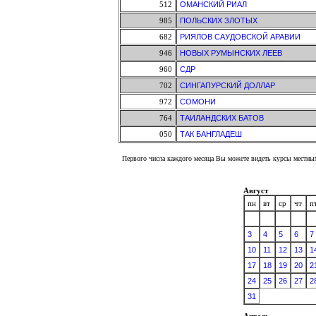
512
ОМАНСКИЙ РИАЛ
985
ПОЛЬСКИХ ЗЛОТЫХ
682
РИЯЛОВ САУДОВСКОЙ АРАВИИ
946
НОВЫХ РУМЫНСКИХ ЛЕЕВ
960
СДР
702
СИНГАПУРСКИЙ ДОЛЛАР
972
СОМОНИ
764
ТАИЛАНДСКИХ БАТОВ
050
ТАК БАНГЛАДЕШ
Первого числа каждого месяца Вы можете видеть курсы местных
Август
пн
вт
ср
чт
п
3
4
5
6
7
10
11
12
13
1
17
18
19
20
2
24
25
26
27
2
31
Апрель