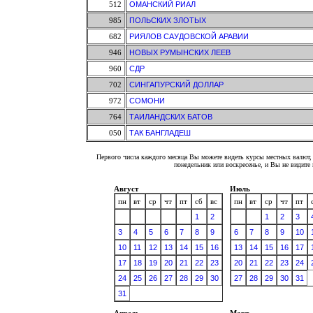
512
ОМАНСКИЙ РИАЛ
985
ПОЛЬСКИХ ЗЛОТЫХ
682
РИЯЛОВ САУДОВСКОЙ АРАВИИ
946
НОВЫХ РУМЫНСКИХ ЛЕЕВ
960
СДР
702
СИНГАПУРСКИЙ ДОЛЛАР
972
СОМОНИ
764
ТАИЛАНДСКИХ БАТОВ
050
ТАК БАНГЛАДЕШ
Первого числа каждого месяца Вы можете видеть курсы местных валют, 
понедельник или воскресенье, и Вы не видит
Август
Июль
пн
вт
ср
чт
пт
сб
вс
пн
вт
ср
чт
пт
1
2
1
2
3
3
4
5
6
7
8
9
6
7
8
9
10
10
11
12
13
14
15
16
13
14
15
16
17
17
18
19
20
21
22
23
20
21
22
23
24
24
25
26
27
28
29
30
27
28
29
30
31
31
Апрель
Март