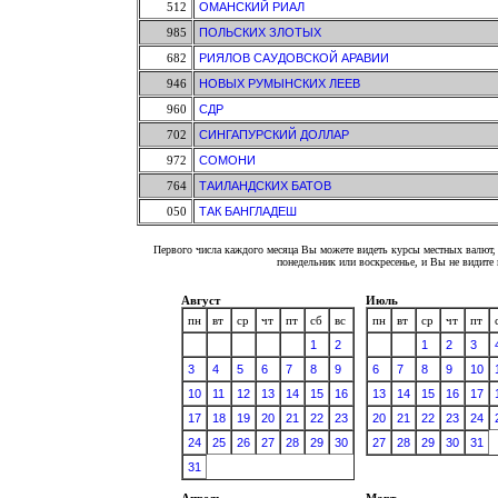
512
ОМАНСКИЙ РИАЛ
985
ПОЛЬСКИХ ЗЛОТЫХ
682
РИЯЛОВ САУДОВСКОЙ АРАВИИ
946
НОВЫХ РУМЫНСКИХ ЛЕЕВ
960
СДР
702
СИНГАПУРСКИЙ ДОЛЛАР
972
СОМОНИ
764
ТАИЛАНДСКИХ БАТОВ
050
ТАК БАНГЛАДЕШ
Первого числа каждого месяца Вы можете видеть курсы местных валют, 
понедельник или воскресенье, и Вы не видит
Август
Июль
пн
вт
ср
чт
пт
сб
вс
пн
вт
ср
чт
пт
1
2
1
2
3
3
4
5
6
7
8
9
6
7
8
9
10
10
11
12
13
14
15
16
13
14
15
16
17
17
18
19
20
21
22
23
20
21
22
23
24
24
25
26
27
28
29
30
27
28
29
30
31
31
Апрель
Март