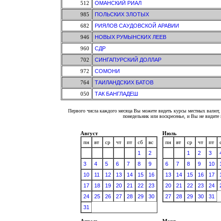
512
ОМАНСКИЙ РИАЛ
985
ПОЛЬСКИХ ЗЛОТЫХ
682
РИЯЛОВ САУДОВСКОЙ АРАВИИ
946
НОВЫХ РУМЫНСКИХ ЛЕЕВ
960
СДР
702
СИНГАПУРСКИЙ ДОЛЛАР
972
СОМОНИ
764
ТАИЛАНДСКИХ БАТОВ
050
ТАК БАНГЛАДЕШ
Первого числа каждого месяца Вы можете видеть курсы местных валют, 
понедельник или воскресенье, и Вы не видит
Август
Июль
пн
вт
ср
чт
пт
сб
вс
пн
вт
ср
чт
пт
1
2
1
2
3
3
4
5
6
7
8
9
6
7
8
9
10
10
11
12
13
14
15
16
13
14
15
16
17
17
18
19
20
21
22
23
20
21
22
23
24
24
25
26
27
28
29
30
27
28
29
30
31
31
Апрель
Март