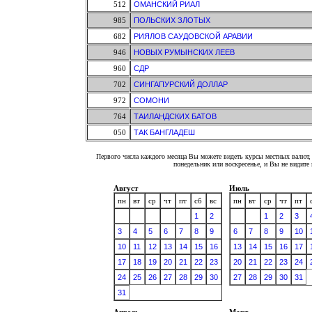
512
ОМАНСКИЙ РИАЛ
985
ПОЛЬСКИХ ЗЛОТЫХ
682
РИЯЛОВ САУДОВСКОЙ АРАВИИ
946
НОВЫХ РУМЫНСКИХ ЛЕЕВ
960
СДР
702
СИНГАПУРСКИЙ ДОЛЛАР
972
СОМОНИ
764
ТАИЛАНДСКИХ БАТОВ
050
ТАК БАНГЛАДЕШ
Первого числа каждого месяца Вы можете видеть курсы местных валют, 
понедельник или воскресенье, и Вы не видит
Август
Июль
пн
вт
ср
чт
пт
сб
вс
пн
вт
ср
чт
пт
1
2
1
2
3
3
4
5
6
7
8
9
6
7
8
9
10
10
11
12
13
14
15
16
13
14
15
16
17
17
18
19
20
21
22
23
20
21
22
23
24
24
25
26
27
28
29
30
27
28
29
30
31
31
Апрель
Март