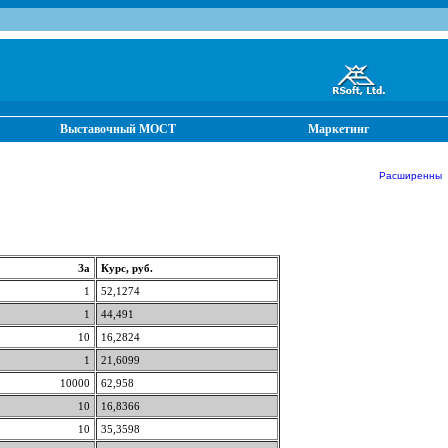
Выставочный МОСТ
Маркетинг
Расширенные о
За
Курс, руб.
1
52,1274
1
44,491
10
16,2824
1
21,6099
10000
62,958
10
16,8366
10
35,3598