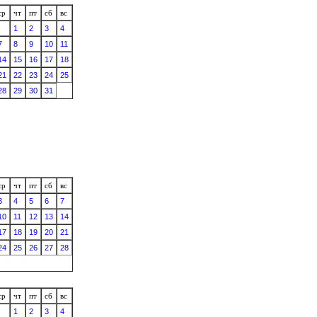
ср
чт
пт
сб
вс
1
2
3
4
7
8
9
10
11
14
15
16
17
18
21
22
23
24
25
28
29
30
31
ср
чт
пт
сб
вс
3
4
5
6
7
10
11
12
13
14
17
18
19
20
21
24
25
26
27
28
ср
чт
пт
сб
вс
1
2
3
4