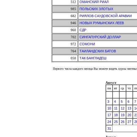
512
ОМАНСКИЙ РИАЛ
985
ПОЛЬСКИХ ЗЛОТЫХ
682
РИЯЛОВ САУДОВСКОЙ АРАВИИ
946
НОВЫХ РУМЫНСКИХ ЛЕЕВ
960
СДР
702
СИНГАПУРСКИЙ ДОЛЛАР
972
СОМОНИ
764
ТАИЛАНДСКИХ БАТОВ
050
ТАК БАНГЛАДЕШ
Первого числа каждого месяца Вы можете видеть курсы местных
Август
пн
вт
ср
чт
п
3
4
5
6
7
10
11
12
13
1
17
18
19
20
2
24
25
26
27
2
31
Апрель