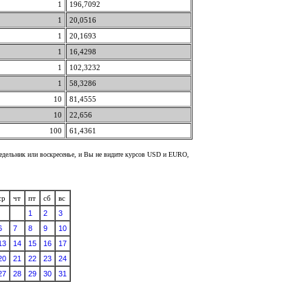
1
196,7092
1
20,0516
1
20,1693
1
16,4298
1
102,3232
1
58,3286
10
81,4555
10
22,656
100
61,4361
недельник или воскресенье, и Вы не видите курсов USD и EURO,
ср
чт
пт
сб
вс
1
2
3
6
7
8
9
10
13
14
15
16
17
20
21
22
23
24
27
28
29
30
31