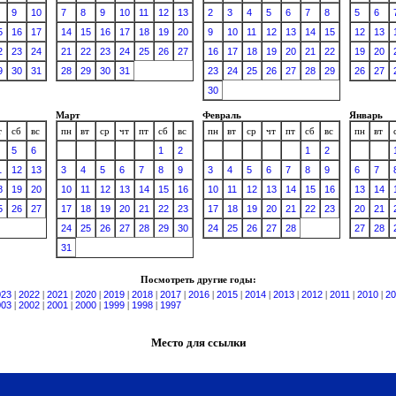
9
10
7
8
9
10
11
12
13
2
3
4
5
6
7
8
5
6
5
16
17
14
15
16
17
18
19
20
9
10
11
12
13
14
15
12
13
2
23
24
21
22
23
24
25
26
27
16
17
18
19
20
21
22
19
20
9
30
31
28
29
30
31
23
24
25
26
27
28
29
26
27
30
Март
Февраль
Январь
т
сб
вс
пн
вт
ср
чт
пт
сб
вс
пн
вт
ср
чт
пт
сб
вс
пн
вт
5
6
1
2
1
2
1
12
13
3
4
5
6
7
8
9
3
4
5
6
7
8
9
6
7
8
19
20
10
11
12
13
14
15
16
10
11
12
13
14
15
16
13
14
5
26
27
17
18
19
20
21
22
23
17
18
19
20
21
22
23
20
21
24
25
26
27
28
29
30
24
25
26
27
28
27
28
31
Посмотреть другие годы:
023
|
2022
|
2021
|
2020
|
2019
|
2018
|
2017
|
2016
|
2015
|
2014
|
2013
|
2012
|
2011
|
2010
|
20
003
|
2002
|
2001
|
2000
|
1999
|
1998
|
1997
Место для ссылки