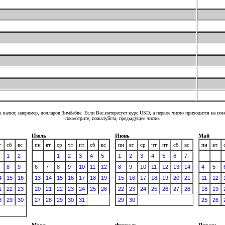
 валют, например, долларов Зимбабве. Если Вас интересует курс USD, а первое число приходится на по
посмотрите, пожалуйста, предыдущее число.
Июль
Июнь
Май
т
сб
вс
пн
вт
ср
чт
пт
сб
вс
пн
вт
ср
чт
пт
сб
вс
пн
вт
1
2
1
2
3
4
5
1
2
3
4
5
6
7
8
9
6
7
8
9
10
11
12
8
9
10
11
12
13
14
4
5
4
15
16
13
14
15
16
17
18
19
15
16
17
18
19
20
21
11
12
1
22
23
20
21
22
23
24
25
26
22
23
24
25
26
27
28
18
19
8
29
30
27
28
29
30
31
29
30
25
26
Март
Февраль
Январь