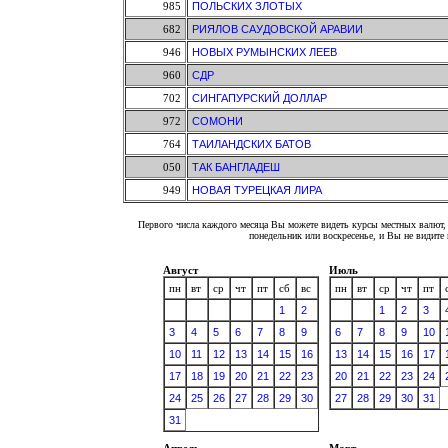
985
ПОЛЬСКИХ ЗЛОТЫХ
682
РИЯЛОВ САУДОВСКОЙ АРАВИИ
946
НОВЫХ РУМЫНСКИХ ЛЕЕВ
960
СДР
702
СИНГАПУРСКИЙ ДОЛЛАР
972
СОМОНИ
764
ТАИЛАНДСКИХ БАТОВ
050
ТАК БАНГЛАДЕШ
949
НОВАЯ ТУРЕЦКАЯ ЛИРА
Первого числа каждого месяца Вы можете видеть курсы местных валют, 
понедельник или воскресенье, и Вы не видит
Август
Июль
пн
вт
ср
чт
пт
сб
вс
пн
вт
ср
чт
пт
1
2
1
2
3
3
4
5
6
7
8
9
6
7
8
9
10
10
11
12
13
14
15
16
13
14
15
16
17
17
18
19
20
21
22
23
20
21
22
23
24
24
25
26
27
28
29
30
27
28
29
30
31
31
Апрель
Март