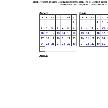
Первого числа каждого месяца Вы можете видеть курсы местных валют, 
понедельник или воскресенье, и Вы не видит
Август
Июль
пн
вт
ср
чт
пт
сб
вс
пн
вт
ср
чт
пт
1
2
1
2
3
3
4
5
6
7
8
9
6
7
8
9
10
10
11
12
13
14
15
16
13
14
15
16
17
17
18
19
20
21
22
23
20
21
22
23
24
24
25
26
27
28
29
30
27
28
29
30
31
31
Апрель